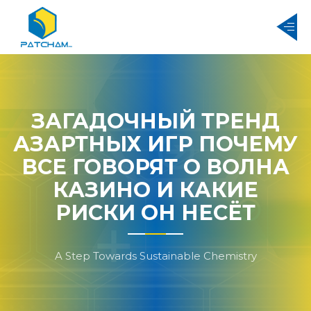
ЗАГАДОЧНЫЙ ТРЕНД
АЗАРТНЫХ ИГР ПОЧЕМУ
ВСЕ ГОВОРЯТ О ВОЛНА
КАЗИНО И КАКИЕ
РИСКИ ОН НЕСЁТ
A Step Towards Sustainable Chemistry