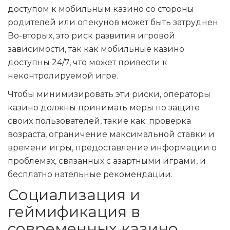
доступом к мобильным казино со стороны
родителей или опекунов может быть затруднен.
Во-вторых, это риск развития игровой
зависимости, так как мобильные казино
доступны 24/7, что может привести к
неконтролируемой игре.
Чтобы минимизировать эти риски, операторы
казино должны принимать меры по защите
своих пользователей, такие как: проверка
возраста, ограничение максимальной ставки и
времени игры, предоставление информации о
проблемах, связанных с азартными играми, и
бесплатно нательные рекомендации.
Социализация и
геймификация в
современных казино