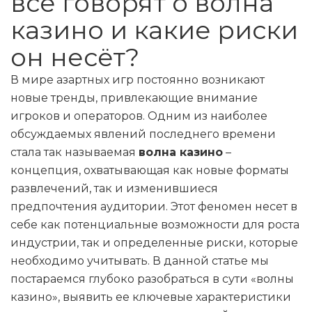
все говорят о волна
казино и какие риски
он несёт?
В мире азартных игр постоянно возникают
новые тренды, привлекающие внимание
игроков и операторов. Одним из наиболее
обсуждаемых явлений последнего времени
стала так называемая
волна казино
–
концепция, охватывающая как новые форматы
развлечений, так и изменившиеся
предпочтения аудитории. Этот феномен несет в
себе как потенциальные возможности для роста
индустрии, так и определенные риски, которые
необходимо учитывать. В данной статье мы
постараемся глубоко разобраться в сути «волны
казино», выявить ее ключевые характеристики