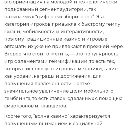
это ориентация на молодой и технологически
подкованный сегмент аудитории, так
называемых “цифровых аборигенов”. Эта
категория игроков привыкла к быстрому темпу
жизни, мобильности и интерактивности,
поэтому традиционные казино и игровые
автоматы их уже не привлекают в прежней мере.
Второе, что стоит отметить, — это популярность
игр с элементами геймификации, то есть тех,
которые используют игровые механики, такие
как уровни, награды и достижения, для
повышения вовлеченности. Третье —
значительное увеличение доли мобильного
гемблинга, то есть ставок, сделанных с помощью
смартфонов и планшетов.
Кроме того, “волна казино” характеризуется
повышенным вниманием к социальной