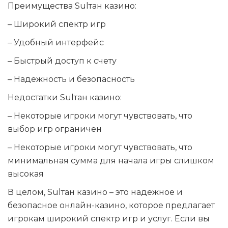
Преимущества Sulтан казино:
– Широкий спектр игр
– Удобный интерфейс
– Быстрый доступ к счету
– Надежность и безопасность
Недостатки Sulтан казино:
– Некоторые игроки могут чувствовать, что
выбор игр ограничен
– Некоторые игроки могут чувствовать, что
минимальная сумма для начала игры слишком
высокая
В целом, Sulтан казино – это надежное и
безопасное онлайн-казино, которое предлагает
игрокам широкий спектр игр и услуг. Если вы