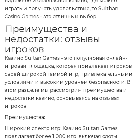
надежное и безопасное казино, где можно
играть и получать удовольствие, то Sulthan
Casino Games – это отличный выбор.
Преимущества и
недостатки: отзывы
игроков
Казино Sultan Games – это популярная онлайн-
игровая площадка, которая привлекает игроков
своей широкой гаммой игр, привлекательными
условиями и высоким уровнем безопасности. В
этом разделе мы рассмотрим преимущества и
недостатки казино, основываясь на отзывах
игроков.
Преимущества:
Широкий спектр игр: Казино Sultan Games
предлагает более 1 000 игр, включая слоты,