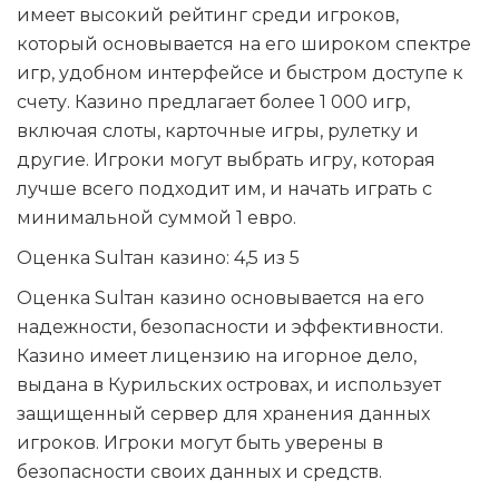
имеет высокий рейтинг среди игроков,
который основывается на его широком спектре
игр, удобном интерфейсе и быстром доступе к
счету. Казино предлагает более 1 000 игр,
включая слоты, карточные игры, рулетку и
другие. Игроки могут выбрать игру, которая
лучше всего подходит им, и начать играть с
минимальной суммой 1 евро.
Оценка Sulтан казино: 4,5 из 5
Оценка Sulтан казино основывается на его
надежности, безопасности и эффективности.
Казино имеет лицензию на игорное дело,
выдана в Курильских островах, и использует
защищенный сервер для хранения данных
игроков. Игроки могут быть уверены в
безопасности своих данных и средств.