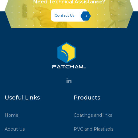
Need Technical Assistance?
Contact Us
Useful Links
Products
Home
Coatings and Inks
About Us
PVC and Plastisols