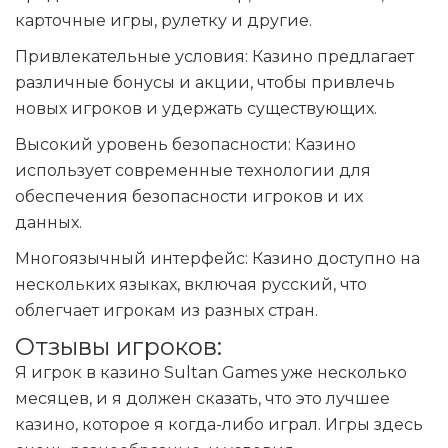
карточные игры, рулетку и другие.
Привлекательные условия: Казино предлагает
различные бонусы и акции, чтобы привлечь
новых игроков и удержать существующих.
Высокий уровень безопасности: Казино
использует современные технологии для
обеспечения безопасности игроков и их
данных.
Многоязычный интерфейс: Казино доступно на
нескольких языках, включая русский, что
облегчает игрокам из разных стран.
Отзывы игроков:
Я игрок в казино Sultan Games уже несколько
месяцев, и я должен сказать, что это лучшее
казино, которое я когда-либо играл. Игры здесь