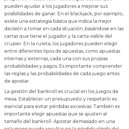
pueden ayudar a los jugadores a mejorar sus
posibilidades de ganar. En el blackjack, por ejemplo,
existe una estrategia básica que indica la mejor
decisión a tomar en cada situación, basándose en las
cartas que tiene el jugador y la carta visible del
crupier. En la ruleta, los jugadores pueden elegir
entre diferentes tipos de apuestas, como apuestas
internas y externas, cada una con sus propias
probabilidades y pagos. Es importante comprender
las reglas y las probabilidades de cada juego antes
de apostar.
La gestión del bankroll es crucial en los juegos de
mesa. Establecer un presupuesto y respetarlo es
esencial para evitar pérdidas excesivas. También es
importante elegir apuestas que se ajusten al
tamaño del bankroll. Apostar demasiado en una
sola mano puede resultar en la pérdida rápida del