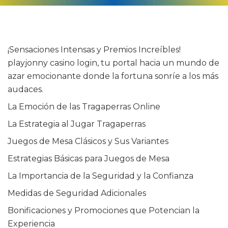
¡Sensaciones Intensas y Premios Increíbles!
playjonny casino login, tu portal hacia un mundo de
azar emocionante donde la fortuna sonríe a los más
audaces.
La Emoción de las Tragaperras Online
La Estrategia al Jugar Tragaperras
Juegos de Mesa Clásicos y Sus Variantes
Estrategias Básicas para Juegos de Mesa
La Importancia de la Seguridad y la Confianza
Medidas de Seguridad Adicionales
Bonificaciones y Promociones que Potencian la
Experiencia