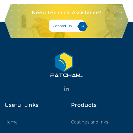
Need Technical Assistance?
Contact Us
Useful Links
Products
Home
Coatings and Inks