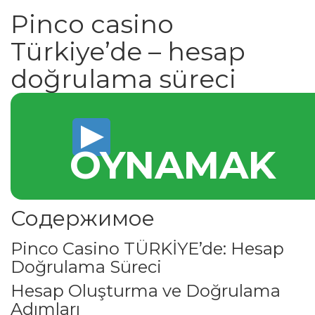
Pinco casino
Türkiye’de – hesap
doğrulama süreci
OYNAMAK
Содержимое
Pinco Casino TÜRKİYE’de: Hesap
Doğrulama Süreci
Hesap Oluşturma ve Doğrulama
Adımları