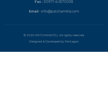
Fax :
00971-6-5570038
Email :
info@patchamltd.com
© 2020 PATCHAM(FZC). All rights reserved.
Designed & Developed by
Pentagon