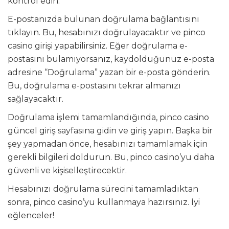
kontrol edin.
E-postanızda bulunan doğrulama bağlantısını
tıklayın. Bu, hesabınızı doğrulayacaktır ve pinco
casino girişi yapabilirsiniz. Eğer doğrulama e-
postasını bulamıyorsanız, kaydolduğunuz e-posta
adresine “Doğrulama” yazan bir e-posta gönderin.
Bu, doğrulama e-postasını tekrar almanızı
sağlayacaktır.
Doğrulama işlemi tamamlandığında, pinco casino
güncel giriş sayfasına gidin ve giriş yapın. Başka bir
şey yapmadan önce, hesabınızı tamamlamak için
gerekli bilgileri doldurun. Bu, pinco casino’yu daha
güvenli ve kişiselleştirecektir.
Hesabınızı doğrulama sürecini tamamladıktan
sonra, pinco casino’yu kullanmaya hazırsınız. İyi
eğlenceler!