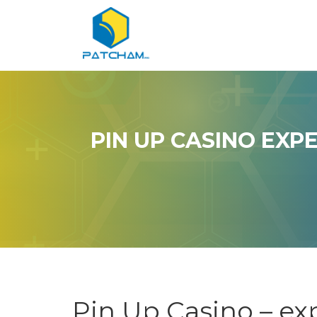
PIN UP CASINO EXP
Pin Up Casino – exp