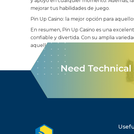
y apoyo en cualquier momento. Además, la 
mejorar tus habilidades de juego.
Pin Up Casino: la mejor opción para aquell
En resumen, Pin Up Casino es una excelent
confiable y divertida. Con su amplia varieda
aquellos que buscan una aventura emocio
Need Technical 
Usefu