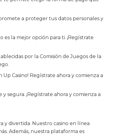
mpromete a proteger tus datos personales y
 es la mejor opción para ti. ¡Regístrate
tablecidas por la Comisión de Juegos de la
ego.
n Up Casino! Regístrate ahora y comienza a
 y segura. ¡Regístrate ahora y comienza a
 y divertida. Nuestro casino en línea
más. Además, nuestra plataforma es