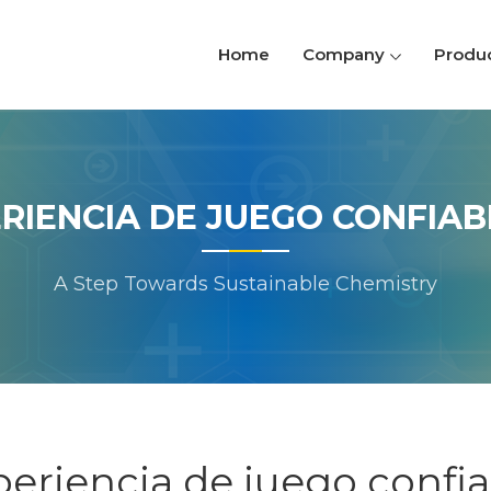
Home
Company
Produ
ERIENCIA DE JUEGO CONFIABL
A Step Towards Sustainable Chemistry
eriencia de juego confia