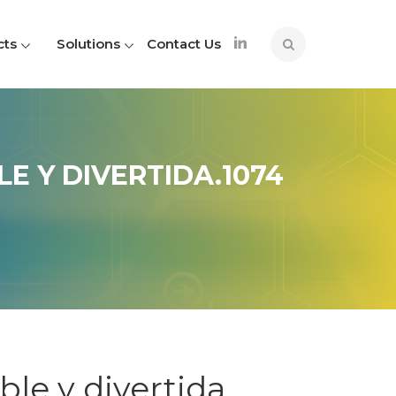
cts
Solutions
Contact Us
E Y DIVERTIDA.1074
ble y divertida