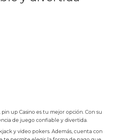
,
pin up
Casino es tu mejor opción. Con su
ncia de juego confiable y divertida.
ckjack y video pokers. Además, cuenta con
ue te permite elegir la forma de pago que