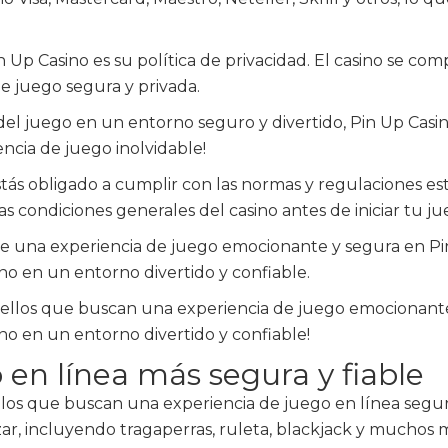
 Up Casino es su política de privacidad. El casino se co
e juego segura y privada.
del juego en un entorno seguro y divertido, Pin Up Casino
ncia de juego inolvidable!
tás obligado a cumplir con las normas y regulaciones es
s condiciones generales del casino antes de iniciar tu ju
 de una experiencia de juego emocionante y segura en Pi
no en un entorno divertido y confiable.
uellos que buscan una experiencia de juego emocionante
no en un entorno divertido y confiable!
 en línea más segura y fiable
llos que buscan una experiencia de juego en línea segura
ar, incluyendo tragaperras, ruleta, blackjack y muchos 