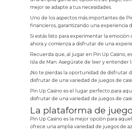
mejor se adapte a tus necesidades.
Uno de los aspectos más importantes de Pin
financieros, garantizando una experiencia d
Si estás listo para experimentar la emoción 
ahora y comienza a disfrutar de una experie
Recuerda que, al jugar en Pin Up Casino, es
Isla de Man. Asegúrate de leer y entender la
¡No te pierdas la oportunidad de disfrutar
disfrutar de una variedad de juegos de casi
Pin Up Casino es el lugar perfecto para aq
disfrutar de una variedad de juegos de casi
La plataforma de juego
Pin Up Casino es la mejor opción para aque
ofrece una amplia variedad de juegos de az