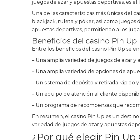
juegos de azar y apuestas deportivas, es e
Una de las características más únicas del c
blackjack, ruleta y póker, así como juegos 
apuestas deportivas, permitiendo a los jug
Beneficios del casino Pin Up
Entre los beneficios del casino Pin Up se e
– Una amplia variedad de juegos de azar y a
– Una amplia variedad de opciones de apues
– Un sistema de depósito y retirada rápido y
– Un equipo de atención al cliente disponi
– Un programa de recompensas que recompen
En resumen, el casino Pin Up es un destino
variedad de juegos de azar y apuestas depo
¿Por qué elegir Pin Up 