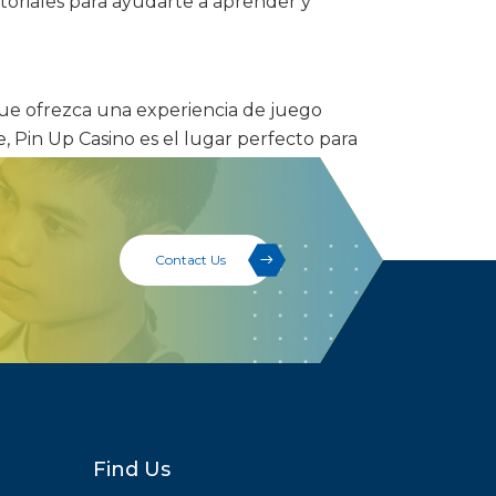
oriales para ayudarte a aprender y
ue ofrezca una experiencia de juego
e, Pin Up Casino es el lugar perfecto para
Contact Us
Find Us