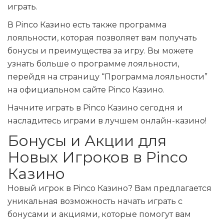
играть.
В Pinco Казино есть также программа
лояльности, которая позволяет вам получать
бонусы и преимущества за игру. Вы можете
узнать больше о программе лояльности,
перейдя на страницу “Программа лояльности”
на официальном сайте Pinco Казино.
Начните играть в Pinco Казино сегодня и
насладитесь играми в лучшем онлайн-казино!
Бонусы и Акции для
Новых Игроков в Pinco
Казино
Новый игрок в Pinco Казино? Вам предлагается
уникальная возможность начать играть с
бонусами и акциями, которые помогут вам