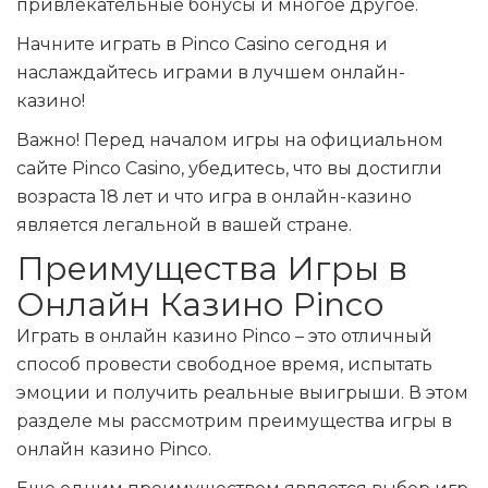
привлекательные бонусы и многое другое.
Начните играть в Pinco Casino сегодня и
наслаждайтесь играми в лучшем онлайн-
казино!
Важно! Перед началом игры на официальном
сайте Pinco Casino, убедитесь, что вы достигли
возраста 18 лет и что игра в онлайн-казино
является легальной в вашей стране.
Преимущества Игры в
Онлайн Казино Pinco
Играть в онлайн казино Pinco – это отличный
способ провести свободное время, испытать
эмоции и получить реальные выигрыши. В этом
разделе мы рассмотрим преимущества игры в
онлайн казино Pinco.