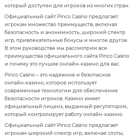
который доступен для игроков из многих стран.
Официальный сайт Pinco Casino предлагает
игрокам множество преимуществ, включая
безопасность и анонимность, широкий спектр
игр, привлекательные бонусы и многое другое.
В этом руководстве мы рассмотрим все
преимущества официального сайта Pinco Casino
и почему это лучшее онлайн-казино для вас.
Pinco Casino – это надежное и безопасное
онлайн-казино, которое использует
современные технологии для обеспечения
безопасности игроков. Казино имеет
официальный лиценз, выданный регулятором,
который контролирует работу онлайн-казино.
Официальный сайт Pinco Casino предлагает
игрокам широкий спектр игр, включая слоты,