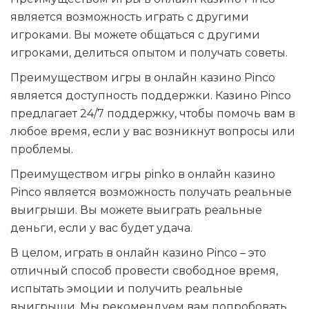
является возможность играть с другими
игроками. Вы можете общаться с другими
игроками, делиться опытом и получать советы.
Преимуществом игры в онлайн казино Pinco
является доступность поддержки. Казино Pinco
предлагает 24/7 поддержку, чтобы помочь вам в
любое время, если у вас возникнут вопросы или
проблемы.
Преимуществом игры
pinko
в онлайн казино
Pinco является возможность получать реальные
выигрыши. Вы можете выиграть реальные
деньги, если у вас будет удача.
В целом, играть в онлайн казино Pinco – это
отличный способ провести свободное время,
испытать эмоции и получить реальные
выигрыши. Мы рекомендуем вам попробовать