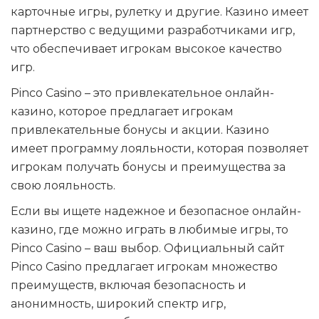
карточные игры, рулетку и другие. Казино имеет
партнерство с ведущими разработчиками игр,
что обеспечивает игрокам высокое качество
игр.
Pinco Casino – это привлекательное онлайн-
казино, которое предлагает игрокам
привлекательные бонусы и акции. Казино
имеет программу лояльности, которая позволяет
игрокам получать бонусы и преимущества за
свою лояльность.
Если вы ищете надежное и безопасное онлайн-
казино, где можно играть в любимые игры, то
Pinco Casino – ваш выбор. Официальный сайт
Pinco Casino предлагает игрокам множество
преимуществ, включая безопасность и
анонимность, широкий спектр игр,