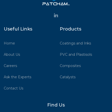
Useful Links
Products
Home
Coatings and Inks
About Us
PVC and Plastisols
Careers
Composites
Ask the Experts
Catalysts
Contact Us
Find Us