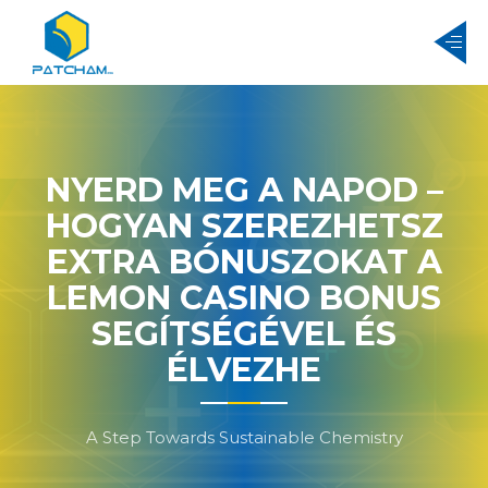
NYERD MEG A NAPOD –
HOGYAN SZEREZHETSZ
EXTRA BÓNUSZOKAT A
LEMON CASINO BONUS
SEGÍTSÉGÉVEL ÉS
ÉLVEZHE
A Step Towards Sustainable Chemistry