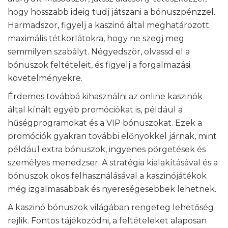
hogy hosszabb ideig tudj játszani a bónuszpénzzel.
Harmadszor, figyelj a kaszinó által meghatározott
maximális tétkorlátokra, hogy ne szegj meg
semmilyen szabályt. Négyedször, olvassd el a
bónuszok feltételeit, és figyelj a forgalmazási
követelményekre.
Érdemes továbbá kihasználni az online kaszinók
által kínált egyéb promóciókat is, például a
hűségprogramokat és a VIP bónuszokat. Ezek a
promóciók gyakran további előnyökkel járnak, mint
például extra bónuszok, ingyenes pörgetések és
személyes menedzser. A stratégia kialakításával és a
bónuszok okos felhasználásával a kaszinójátékok
még izgalmasabbak és nyereségesebbek lehetnek.
A kaszinó bónuszok világában rengeteg lehetőség
rejlik. Fontos tájékozódni, a feltételeket alaposan