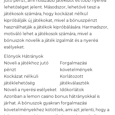
jutó pénzt, ami hosszabb játékidőt és több nyerési
lehetőséget jelent. Másodszor, lehetővé teszi a
játékosok számára, hogy kockázat nélkül
kipróbálják új játékokat, mivel a bónuszpénzt
használhatják a játékok kipróbálására. Harmadszor,
motiváló lehet a játékosok számára, mivel a
bónuszok növelik a játék izgalmát és a nyerési
esélyeket.
Előnyök
Hátrányok
Növeli a játékhoz jutó
Forgalmazási
pénzt
követelmények
Kockázat nélküli
Korlátozott
játéklehetőség
játékválaszték
Növeli a nyerési esélyeket
Időkorlátok
Azonban a lemon casino bonus hátrányokkal is
járhat. A bónuszok gyakran forgalmazási
követelményekhez kötöttek, ami azt jelenti, hogy a