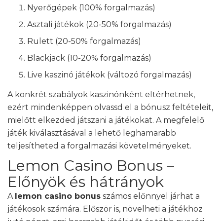
Nyerőgépek (100% forgalmazás)
Asztali játékok (20-50% forgalmazás)
Rulett (20-50% forgalmazás)
Blackjack (10-20% forgalmazás)
Live kaszinó játékok (változó forgalmazás)
A konkrét szabályok kaszinónként eltérhetnek,
ezért mindenképpen olvassd el a bónusz feltételeit,
mielőtt elkezded játszani a játékokat. A megfelelő
játék kiválasztásával a lehető leghamarabb
teljesítheted a forgalmazási követelményeket.
Lemon Casino Bonus –
Előnyök és hátrányok
A
lemon casino bonus
számos előnnyel járhat a
játékosok számára. Először is, növelheti a játékhoz