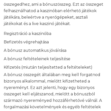
összegedhez, ami a bónuszösszeg. Ezt az összeget
felhasználhatod a kaszinóban elérhető játékok
játékára, beleértve a nyerőgépeket, asztali
játékokat és a live kaszinó játékait.
Regisztráció a kaszinóba
Befizetés végrehajtása
A bónusz automatikus jóváírása
A bónusz feltételeinek teljesítése
Kifizetés (miután teljesítetted a feltételeket)
A bónusz összegét általában meg kell forgatnod
bizonyos alkalommal, mielőtt kifizetheted a
nyereményt. Ez azt jelenti, hogy egy bizonyos
összeget kell eljátszanod, mielőtt a bónuszból
származó nyereményed hozzáférhetővé válnál. A
forgalmazási követelmények és egyéb feltételek