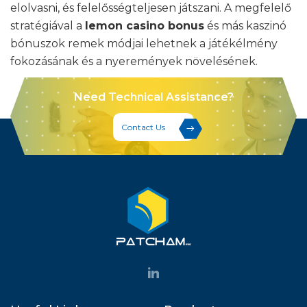
elolvasni, és felelősségteljesen játszani. A megfelelő
stratégiával a
lemon casino bonus
és más kaszinó
bónuszok remek módjai lehetnek a játékélmény
fokozásának és a nyeremények növelésének.
Need Technical Assistance?
Contact Us