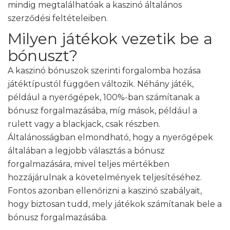
mindig megtalálhatóak a kaszinó általános
szerződési feltételeiben.
Milyen játékok vezetik be a
bónuszt?
A kaszinó bónuszok szerinti forgalomba hozása
játéktípustól függően változik. Néhány játék,
például a nyerőgépek, 100%-ban számítanak a
bónusz forgalmazásába, míg mások, például a
rulett vagy a blackjack, csak részben.
Általánosságban elmondható, hogy a nyerőgépek
általában a legjobb választás a bónusz
forgalmazására, mivel teljes mértékben
hozzájárulnak a követelmények teljesítéséhez.
Fontos azonban ellenőrizni a kaszinó szabályait,
hogy biztosan tudd, mely játékok számítanak bele a
bónusz forgalmazásába.