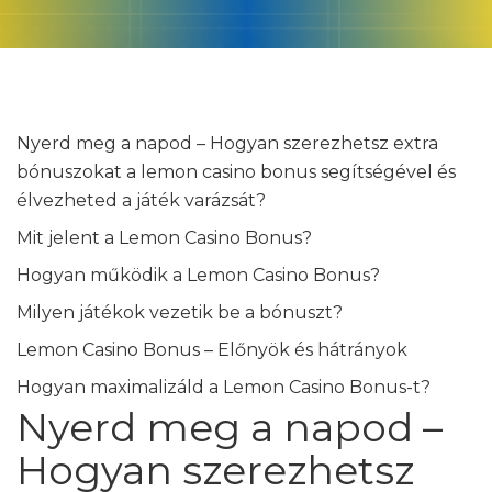
Nyerd meg a napod – Hogyan szerezhetsz extra
bónuszokat a lemon casino bonus segítségével és
élvezheted a játék varázsát?
Mit jelent a Lemon Casino Bonus?
Hogyan működik a Lemon Casino Bonus?
Milyen játékok vezetik be a bónuszt?
Lemon Casino Bonus – Előnyök és hátrányok
Hogyan maximalizáld a Lemon Casino Bonus-t?
Nyerd meg a napod –
Hogyan szerezhetsz