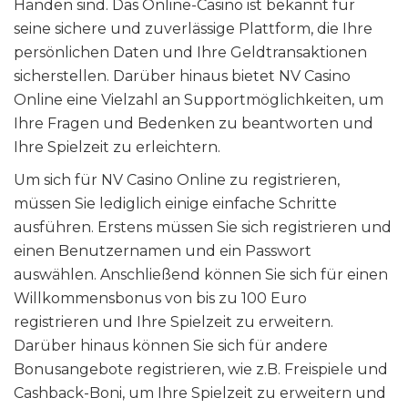
Händen sind. Das Online-Casino ist bekannt für
seine sichere und zuverlässige Plattform, die Ihre
persönlichen Daten und Ihre Geldtransaktionen
sicherstellen. Darüber hinaus bietet NV Casino
Online eine Vielzahl an Supportmöglichkeiten, um
Ihre Fragen und Bedenken zu beantworten und
Ihre Spielzeit zu erleichtern.
Um sich für NV Casino Online zu registrieren,
müssen Sie lediglich einige einfache Schritte
ausführen. Erstens müssen Sie sich registrieren und
einen Benutzernamen und ein Passwort
auswählen. Anschließend können Sie sich für einen
Willkommensbonus von bis zu 100 Euro
registrieren und Ihre Spielzeit zu erweitern.
Darüber hinaus können Sie sich für andere
Bonusangebote registrieren, wie z.B. Freispiele und
Cashback-Boni, um Ihre Spielzeit zu erweitern und