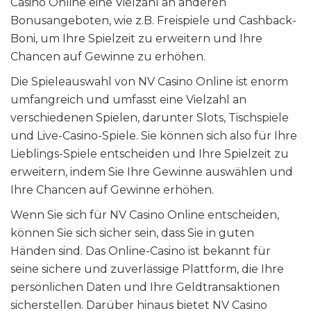
Casino Online eine Vielzahl an anderen
Bonusangeboten, wie z.B. Freispiele und Cashback-
Boni, um Ihre Spielzeit zu erweitern und Ihre
Chancen auf Gewinne zu erhöhen.
Die Spieleauswahl von NV Casino Online ist enorm
umfangreich und umfasst eine Vielzahl an
verschiedenen Spielen, darunter Slots, Tischspiele
und Live-Casino-Spiele. Sie können sich also für Ihre
Lieblings-Spiele entscheiden und Ihre Spielzeit zu
erweitern, indem Sie Ihre Gewinne auswählen und
Ihre Chancen auf Gewinne erhöhen.
Wenn Sie sich für NV Casino Online entscheiden,
können Sie sich sicher sein, dass Sie in guten
Händen sind. Das Online-Casino ist bekannt für
seine sichere und zuverlässige Plattform, die Ihre
persönlichen Daten und Ihre Geldtransaktionen
sicherstellen. Darüber hinaus bietet NV Casino