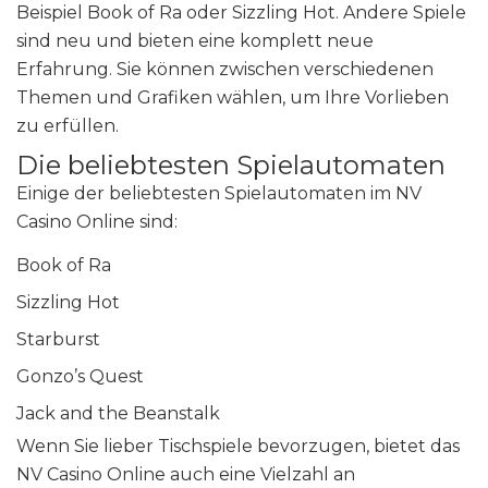
Beispiel Book of Ra oder Sizzling Hot. Andere Spiele
sind neu und bieten eine komplett neue
Erfahrung. Sie können zwischen verschiedenen
Themen und Grafiken wählen, um Ihre Vorlieben
zu erfüllen.
Die beliebtesten Spielautomaten
Einige der beliebtesten Spielautomaten im NV
Casino Online sind:
Book of Ra
Sizzling Hot
Starburst
Gonzo’s Quest
Jack and the Beanstalk
Wenn Sie lieber Tischspiele bevorzugen, bietet das
NV Casino Online auch eine Vielzahl an