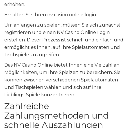
erhöhen.
Erhalten Sie Ihren
nv casino online login
Um anfangen zu spielen, müssen Sie sich zunächst
registrieren und einen NV Casino Online Login
erstellen. Dieser Prozess ist schnell und einfach und
ermöglicht es Ihnen, auf Ihre Spielautomaten und
Tischspiele zuzugreifen.
Das NV Casino Online bietet Ihnen eine Vielzahl an
Möglichkeiten, um Ihre Spielzeit zu bereichern. Sie
können zwischen verschiedenen Spielautomaten
und Tischspielen wählen und sich auf Ihre
Lieblings-Spiele konzentrieren.
Zahlreiche
Zahlungsmethoden und
schnelle Auszahlungen