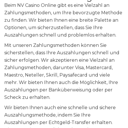
Beim NV Casino Online gibt es eine Vielzahl an
Zahlungsmethoden, um Ihre bevorzugte Methode
zu finden. Wir bieten Ihnen eine breite Palette an
Optionen, um sicherzustellen, dass Sie Ihre
Auszahlungen schnell und problemlos erhalten.
Mit unseren Zahlungsmethoden können Sie
sicherstellen, dass Ihre Auszahlungen schnell und
sicher erfolgen. Wir akzeptieren eine Vielzahl an
Zahlungsmethoden, darunter Visa, Mastercard,
Maestro, Neteller, Skrill, Paysafecard und viele
mehr. Wir bieten Ihnen auch die Möglichkeit, Ihre
Auszahlungen per Banküberweisung oder per
Scheck zu erhalten.
Wir bieten Ihnen auch eine schnelle und sichere
Auszahlungsmethode, indem Sie Ihre
Auszahlungen per Echtgeld-Transfer erhalten.