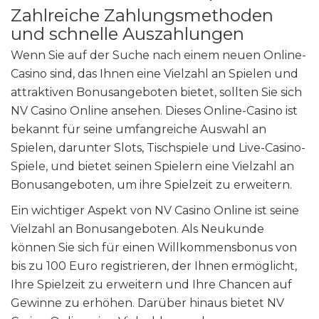
Zahlreiche Zahlungsmethoden
und schnelle Auszahlungen
Wenn Sie auf der Suche nach einem neuen Online-
Casino sind, das Ihnen eine Vielzahl an Spielen und
attraktiven Bonusangeboten bietet, sollten Sie sich
NV Casino Online ansehen. Dieses Online-Casino ist
bekannt für seine umfangreiche Auswahl an
Spielen, darunter Slots, Tischspiele und Live-Casino-
Spiele, und bietet seinen Spielern eine Vielzahl an
Bonusangeboten, um ihre Spielzeit zu erweitern.
Ein wichtiger Aspekt von NV Casino Online ist seine
Vielzahl an Bonusangeboten. Als Neukunde
können Sie sich für einen Willkommensbonus von
bis zu 100 Euro registrieren, der Ihnen ermöglicht,
Ihre Spielzeit zu erweitern und Ihre Chancen auf
Gewinne zu erhöhen. Darüber hinaus bietet NV