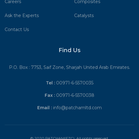
Careers
Composites
Ask the Experts
Catalysts
Contact Us
Find Us
P.O. Box : 7753, Saif Zone, Sharjah United Arab Emirates.
Tel :
00971-6-5570035
Fax :
00971-6-5570038
Email :
info@patchamltd.com
© 2020 PATCHAM(FZC). All rights reserved.