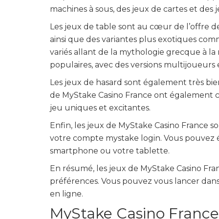
machines à sous, des jeux de cartes et des 
Les jeux de table sont au cœur de l’offre d
ainsi que des variantes plus exotiques com
variés allant de la mythologie grecque à la
populaires, avec des versions multijoueurs 
Les jeux de hasard sont également très bien
de MyStake Casino France ont également cré
jeu uniques et excitantes.
Enfin, les jeux de MyStake Casino France so
votre compte mystake login. Vous pouvez é
smartphone ou votre tablette.
En résumé, les jeux de MyStake Casino Franc
préférences. Vous pouvez vous lancer dans
en ligne.
MyStake Casino France: