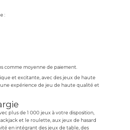
e :
itcoins comme moyenne de paiement.
ique et excitante, avec des jeux de haute
 d’une expérience de jeu de haute qualité et
argie
c plus de 1 000 jeux à votre disposition,
ackjack et le roulette, aux jeux de hasard
ité en intégrant des jeux de table, des