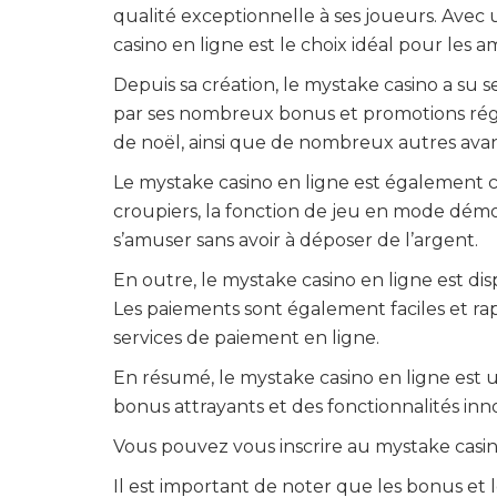
qualité exceptionnelle à ses joueurs. Avec 
casino en ligne est le choix idéal pour les 
Depuis sa création, le mystake casino a su 
par ses nombreux bonus et promotions régu
de noël, ainsi que de nombreux autres ava
Le mystake casino en ligne est également co
croupiers, la fonction de jeu en mode démo, 
s’amuser sans avoir à déposer de l’argent.
En outre, le mystake casino en ligne est disp
Les paiements sont également faciles et rapi
services de paiement en ligne.
En résumé, le mystake casino en ligne est u
bonus attrayants et des fonctionnalités inno
Vous pouvez vous inscrire au mystake casino 
Il est important de noter que les bonus et 