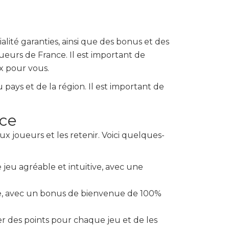
lité garanties, ainsi que des bonus et des
ueurs de France. Il est important de
x pour vous.
u pays et de la région. Il est important de
nce
 joueurs et les retenir. Voici quelques-
jeu agréable et intuitive, avec une
ve, avec un bonus de bienvenue de 100%
 des points pour chaque jeu et de les