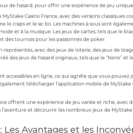
jeux de hasard, pour offrir une expérience de jeu unique 
e MyStake Casino France, avec des versions classiques co
me le craps et le sic bo. Les machines à sous sont égal
 mode et à la musique. Les jeux de cartes, tels que le bl
et des tournois pour les passionnés de poker.
 représentés, avec des jeux de loterie, des jeux de tira
é des jeux de hasard originaux, tels que le “Keno” et le
nt accessibles en ligne, ce qui signifie que vous pouvez
galement télécharger l’application mobile de MyStake 
e offrent une expérience de jeu variée et riche, avec de
 l’aventure et découvrir les nombreux jeux de MyStake 
 Les Avantages et les Inconvé