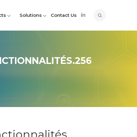
cts
Solutions
Contact Us
NCTIONNALITÉS.256
ctionnalités