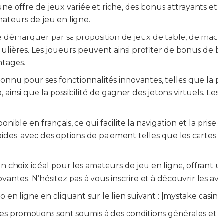
une offre de jeux variée et riche, des bonus attrayants e
amateurs de jeu en ligne.
se démarquer par sa proposition de jeux de table, de mach
lières. Les joueurs peuvent ainsi profiter de bonus de
ntages.
nnu pour ses fonctionnalités innovantes, telles que la po
ainsi que la possibilité de gagner des jetons virtuels. Le
onible en français, ce qui facilite la navigation et la pr
des, avec des options de paiement telles que les cartes d
n choix idéal pour les amateurs de jeu en ligne, offrant
vantes. N’hésitez pas à vous inscrire et à découvrir les 
en ligne en cliquant sur le lien suivant : [mystake casin
les promotions sont soumis à des conditions générales et 