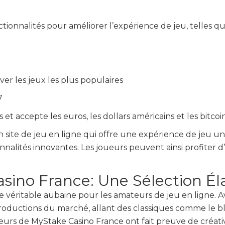
tionnalités pour améliorer l’expérience de jeu, telles qu
r les jeux les plus populaires
7
s et accepte les euros, les dollars américains et les b
 site de jeu en ligne qui offre une expérience de jeu un
onnalités innovantes. Les joueurs peuvent ainsi profiter
sino France: Une Sélection Él
véritable aubaine pour les amateurs de jeu en ligne. Ave
roductions du marché, allant des classiques comme le bl
eurs de MyStake Casino France ont fait preuve de créativ