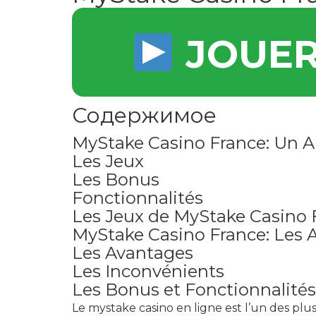
JOUE
Содержимое
MyStake Casino France: Un A
Les Jeux
Les Bonus
Fonctionnalités
Les Jeux de MyStake Casino F
MyStake Casino France: Les A
Les Avantages
Les Inconvénients
Les Bonus et Fonctionnalité
Le mystake casino en ligne est l’un des plu