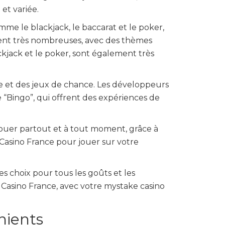
et variée.
mme le blackjack, le baccarat et le poker,
ement très nombreuses, avec des thèmes
ackjack et le poker, sont également très
ge et des jeux de chance. Les développeurs
 “Bingo”, qui offrent des expériences de
 jouer partout et à tout moment, grâce à
Casino France pour jouer sur votre
s choix pour tous les goûts et les
Casino France, avec votre mystake casino
nients