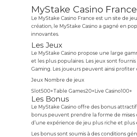
MyStake Casino France
Le MyStake Casino France est un site de je
création, le MyStake Casino a gagné en popu
innovantes.
Les Jeux
Le MyStake Casino propose une large gamme 
et les plus populaires. Les jeux sont four
Gaming. Les joueurs peuvent ainsi profiter 
Jeux
Nombre de jeux
Slot
500+
Table Games
20+
Live Casino
100+
Les Bonus
Le MyStake Casino offre des bonus attractif
bonus peuvent prendre la forme de mises de
d’une expérience de jeu plus riche et plus 
Les bonus sont soumis à des conditions génér