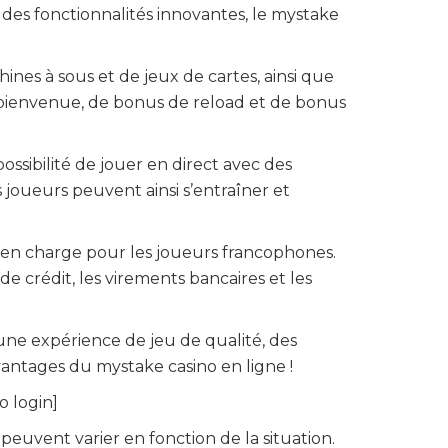
t des fonctionnalités innovantes, le mystake
ines à sous et de jeux de cartes, ainsi que
 bienvenue, de bonus de reload et de bonus
ssibilité de jouer en direct avec des
s joueurs peuvent ainsi s’entraîner et
ise en charge pour les joueurs francophones.
e crédit, les virements bancaires et les
 une expérience de jeu de qualité, des
avantages du mystake casino en ligne !
o login]
peuvent varier en fonction de la situation.