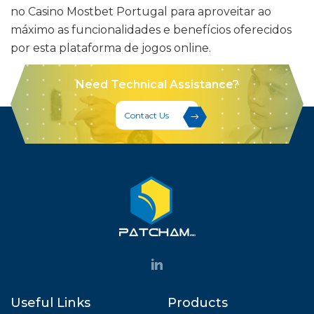
no Casino Mostbet Portugal para aproveitar ao
máximo as funcionalidades e benefícios oferecidos
por esta plataforma de jogos online.
Need Technical Assistance?
Contact Us
Useful Links
Products