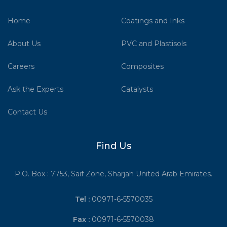
Home
Coatings and Inks
About Us
PVC and Plastisols
Careers
Composites
Ask the Experts
Catalysts
Contact Us
Find Us
P.O. Box : 7753, Saif Zone, Sharjah United Arab Emirates.
Tel :
00971-6-5570035
Fax :
00971-6-5570038