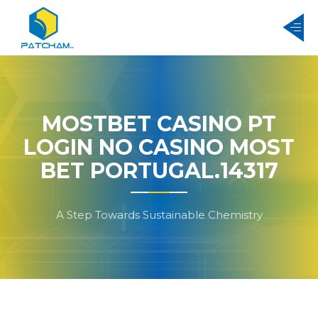
MOSTBET CASINO PT
LOGIN NO CASINO MOST
BET PORTUGAL.14317
A Step Towards Sustainable Chemistry