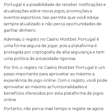
Portugal é a possibilidade de receber notificações e
atualizações sobre novos jogos, promoções e
eventos esportivos. Isso permite que você esteja
sempre atualizado e não perca oportunidades de
ganhar dinheiro.
Ademais, o registo no Casino Mostbet Portugal é
uma forma segura de jogar, pois a plataforma é
protegida por criptografia de alta segurança e tem
uma política de privacidade rigorosa.
Por fim, o registo no Casino Mostbet Portugal é um
passo importante para aproveitar ao máximo a
experiência de jogo online. Com o registo, você pode
aproveitar ao máximo as funcionalidades e
benefícios oferecidos por esta plataforma de jogos
online.
Portanto, não perca mais tempo e registe-se agora