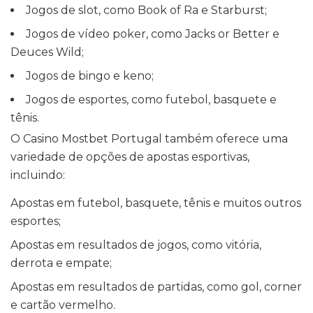
Jogos de slot, como Book of Ra e Starburst;
Jogos de vídeo poker, como Jacks or Better e
Deuces Wild;
Jogos de bingo e keno;
Jogos de esportes, como futebol, basquete e
tênis.
O Casino Mostbet Portugal também oferece uma
variedade de opções de apostas esportivas,
incluindo:
Apostas em futebol, basquete, tênis e muitos outros
esportes;
Apostas em resultados de jogos, como vitória,
derrota e empate;
Apostas em resultados de partidas, como gol, corner
e cartão vermelho.