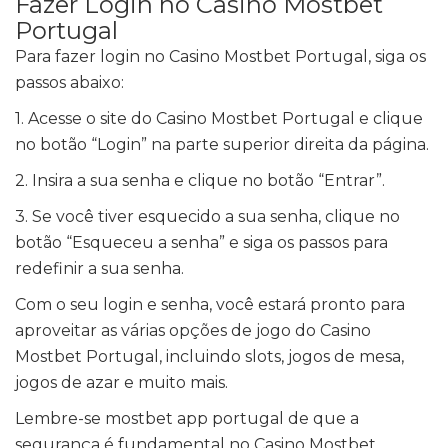
Fazer Login no Casino Mostbet
Portugal
Para fazer login no Casino Mostbet Portugal, siga os
passos abaixo:
1. Acesse o site do Casino Mostbet Portugal e clique
no botão “Login” na parte superior direita da página.
2. Insira a sua senha e clique no botão “Entrar”.
3. Se você tiver esquecido a sua senha, clique no
botão “Esqueceu a senha” e siga os passos para
redefinir a sua senha.
Com o seu login e senha, você estará pronto para
aproveitar as várias opções de jogo do Casino
Mostbet Portugal, incluindo slots, jogos de mesa,
jogos de azar e muito mais.
Lembre-se
mostbet app portugal
de que a
segurança é fundamental no Casino Mostbet