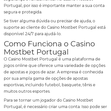
Portugal, por isso é importante manter a sua conta
segura e protegida.
Se tiver alguma dúvida ou precisar de ajuda, o
suporte ao cliente do Casino Mostbet Portugal está
disponível 24/7 para ajudá-lo.
Como Funciona o Casino
Mostbet Portugal
O Casino Mostbet Portugal é uma plataforma de
jogos online que oferece uma variedade de opções
de apostas e jogos de azar. A empresa é conhecida
por sua ampla gama de opções de apostas
esportivas, incluindo futebol, basquete, tênis e
muitos outros esportes.
Para se tornar um jogador do Casino Mostbet
Portugal, é necessário criar uma conta. Isso pode ser