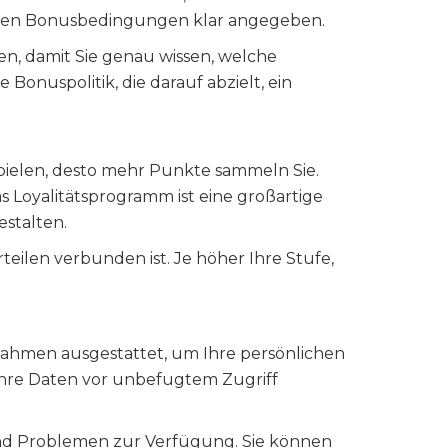
n den Bonusbedingungen klar angegeben.
en, damit Sie genau wissen, welche
Bonuspolitik, die darauf abzielt, ein
spielen, desto mehr Punkte sammeln Sie.
s Loyalitätsprogramm ist eine großartige
estalten.
teilen verbunden ist. Je höher Ihre Stufe,
aßnahmen ausgestattet, um Ihre persönlichen
 Ihre Daten vor unbefugtem Zugriff
 und Problemen zur Verfügung. Sie können