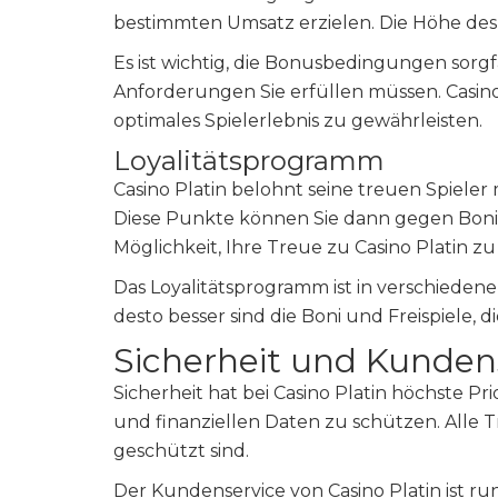
bestimmten Umsatz erzielen. Die Höhe de
Es ist wichtig, die Bonusbedingungen sorg
Anforderungen Sie erfüllen müssen. Casino P
optimales Spielerlebnis zu gewährleisten.
Loyalitätsprogramm
Casino Platin belohnt seine treuen Spieler
Diese Punkte können Sie dann gegen Boni, F
Möglichkeit, Ihre Treue zu Casino Platin z
Das Loyalitätsprogramm ist in verschiedene 
desto besser sind die Boni und Freispiele, di
Sicherheit und Kunden
Sicherheit hat bei Casino Platin höchste P
und finanziellen Daten zu schützen. Alle 
geschützt sind.
Der Kundenservice von Casino Platin ist 