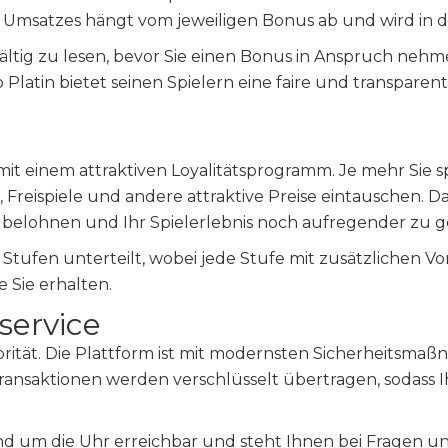
s Umsatzes hängt vom jeweiligen Bonus ab und wird i
fältig zu lesen, bevor Sie einen Bonus in Anspruch nehm
latin bietet seinen Spielern eine faire und transparente 
 mit einem attraktiven Loyalitätsprogramm. Je mehr Sie 
reispiele und andere attraktive Preise eintauschen. Da
u belohnen und Ihr Spielerlebnis noch aufregender zu g
Stufen unterteilt, wobei jede Stufe mit zusätzlichen Vor
e Sie erhalten.
service
riorität. Die Plattform ist mit modernsten Sicherheitsm
Transaktionen werden verschlüsselt übertragen, sodass
rund um die Uhr erreichbar und steht Ihnen bei Fragen