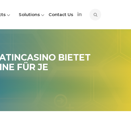
cts
Solutions
Contact Us
ATINCASINO BIETET
NE FÜR JE