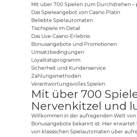
Mit über 700 Spielen zum Durchdrehen – pl
Das Spieleangebot von Casino Platin
Beliebte Spielautomaten
Tischspiele im Detail
Das Live-Casino-Erlebnis
Bonusangebote und Promotionen
Umsatzbedingungen
Loyalitätsprogramm
Sicherheit und Kundenservice
Zahlungsmethoden
Verantwortungsvolles Spielen
Mit über 700 Spiel
Nervenkitzel und l
Willkommen in der aufregenden Welt vo
Bonusangebote bekannt ist. Hier erwartet S
von klassischen Spielautomaten über aufrege