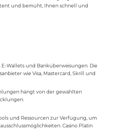
petent und bemüht, Ihnen schnell und
n, E-Wallets und Banküberweisungen. Die
nbieter wie Visa, Mastercard, Skrill und
ahlungen hängt von der gewählten
icklungen.
 Tools und Ressourcen zur Verfügung, um
tausschlussmöglichkeiten. Casino Platin