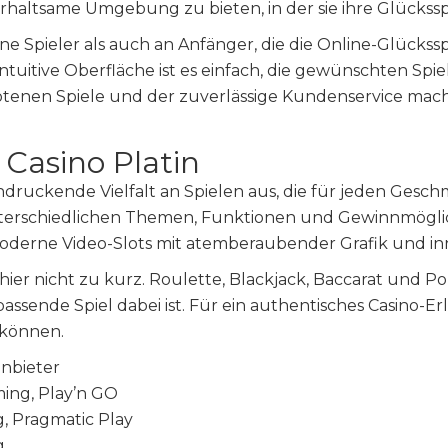
terhaltsame Umgebung zu bieten, in der sie ihre Glücks
ene Spieler als auch an Anfänger, die die Online-Glück
tuitive Oberfläche ist es einfach, die gewünschten Spie
botenen Spiele und der zuverlässige Kundenservice ma
Casino Platin
indruckende Vielfalt an Spielen aus, die für jeden Ges
unterschiedlichen Themen, Funktionen und Gewinnmögli
moderne Video-Slots mit atemberaubender Grafik und in
er nicht zu kurz. Roulette, Blackjack, Baccarat und Po
assende Spiel dabei ist. Für ein authentisches Casino-Erl
 können.
nbieter
ing, Play’n GO
, Pragmatic Play
g