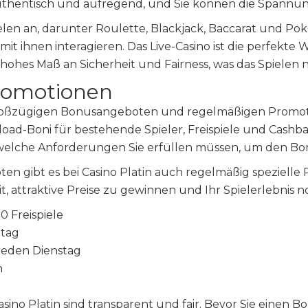
authentisch und aufregend, und Sie können die Spannun
ielen an, darunter Roulette, Blackjack, Baccarat und Pok
t ihnen interagieren. Das Live-Casino ist die perfekte Wa
in hohes Maß an Sicherheit und Fairness, was das Spiel
romotionen
t großzügigen Bonusangeboten und regelmäßigen Promo
ad-Boni für bestehende Spieler, Freispiele und Cashba
, welche Anforderungen Sie erfüllen müssen, um den B
n gibt es bei Casino Platin auch regelmäßig spezielle 
it, attraktive Preise zu gewinnen und Ihr Spielerlebnis 
0 Freispiele
ntag
 jeden Dienstag
n
sino Platin sind transparent und fair. Bevor Sie einen 