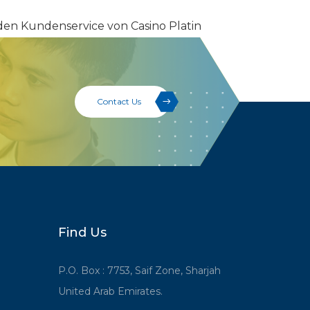
 den Kundenservice von Casino Platin
Contact Us
Find Us
P.O. Box : 7753, Saif Zone, Sharjah
United Arab Emirates.