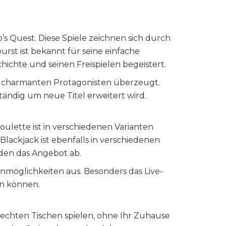
s Quest. Diese Spiele zeichnen sich durch
rst ist bekannt für seine einfache
ichte und seinen Freispielen begeistert.
nem charmanten Protagonisten überzeugt.
tändig um neue Titel erweitert wird.
Roulette ist in verschiedenen Varianten
lackjack ist ebenfalls in verschiedenen
nden das Angebot ab.
innmöglichkeiten aus. Besonders das Live-
en können.
an echten Tischen spielen, ohne Ihr Zuhause