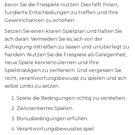
bevor Sie die Freispiele nutzen. Dies hilft Ihnen,
fundierte Entscheidungen zu treffen und Ihre
Gewinnchancen zu erhöhen.
Setzen Sie einen klaren Spielplan und halten Sie
sich daran. Vermeiden Sie es, sich von der
Aufregung mitreißen zu lassen und unüberlegt zu
handeln. Nutzen Sie die Freispiele als Gelegenheit,
neue Spiele kennenzulernen und Ihre
Spielstrategien zu verfeinern. Und vergessen Sie
nicht, verantwortungsbewusst zu spielen und sich
selbst Limits zu setzen.
Spiele die Bedingungen richtig zu verstehen.
Zielorientiertes Spielen.
Bonusbedingungen erfüllen.
Verantwortungsbewusstes spiel.