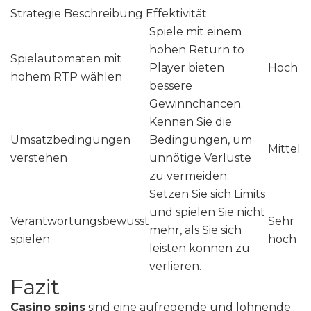
Strategie
Beschreibung
Effektivität
Spiele mit einem
hohen Return to
Spielautomaten mit
Player bieten
Hoch
hohem RTP wählen
bessere
Gewinnchancen.
Kennen Sie die
Umsatzbedingungen
Bedingungen, um
Mittel
verstehen
unnötige Verluste
zu vermeiden.
Setzen Sie sich Limits
und spielen Sie nicht
Verantwortungsbewusst
Sehr
mehr, als Sie sich
spielen
hoch
leisten können zu
verlieren.
Fazit
Casino spins
sind eine aufregende und lohnende