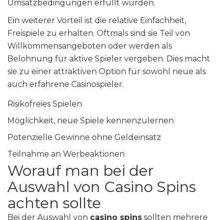
Umsatzbedingungen erfüllt wurden.
Ein weiterer Vorteil ist die relative Einfachheit,
Freispiele zu erhalten. Oftmals sind sie Teil von
Willkommensangeboten oder werden als
Belohnung für aktive Spieler vergeben. Dies macht
sie zu einer attraktiven Option für sowohl neue als
auch erfahrene Casinospieler.
Risikofreies Spielen
Möglichkeit, neue Spiele kennenzulernen
Potenzielle Gewinne ohne Geldeinsatz
Teilnahme an Werbeaktionen
Worauf man bei der
Auswahl von Casino Spins
achten sollte
Bei der Auswahl von
casino spins
sollten mehrere