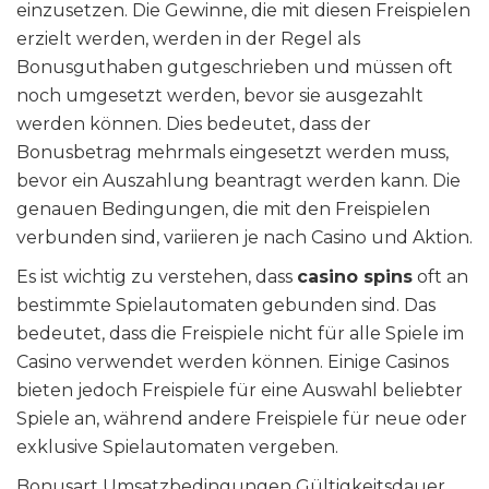
einzusetzen. Die Gewinne, die mit diesen Freispielen
erzielt werden, werden in der Regel als
Bonusguthaben gutgeschrieben und müssen oft
noch umgesetzt werden, bevor sie ausgezahlt
werden können. Dies bedeutet, dass der
Bonusbetrag mehrmals eingesetzt werden muss,
bevor ein Auszahlung beantragt werden kann. Die
genauen Bedingungen, die mit den Freispielen
verbunden sind, variieren je nach Casino und Aktion.
Es ist wichtig zu verstehen, dass
casino spins
oft an
bestimmte Spielautomaten gebunden sind. Das
bedeutet, dass die Freispiele nicht für alle Spiele im
Casino verwendet werden können. Einige Casinos
bieten jedoch Freispiele für eine Auswahl beliebter
Spiele an, während andere Freispiele für neue oder
exklusive Spielautomaten vergeben.
Bonusart
Umsatzbedingungen
Gültigkeitsdauer