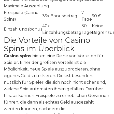
Maximale Auszahlung
Freispiele (Casino
7
35x Bonusbetrag
50 €
Spins)
Tage
40x
30
Keine
Einzahlungsbonus
Einzahlungsbetrag
Tage
Begrenzu
Die Vorteile von Casino
Spins im Überblick
Casino spins
bieten eine Reihe von Vorteilen für
Spieler. Einer der größten Vorteile ist die
Möglichkeit, neue Spiele auszuprobieren, ohne
eigenes Geld zu riskieren. Dies ist besonders
nützlich für Spieler, die sich noch nicht sicher sind,
welche Spielautomaten ihnen gefallen. Darüber
hinaus können Freispiele zu erheblichen Gewinnen
führen, die dann als echtes Geld ausgezahlt
werden können, nachdem die