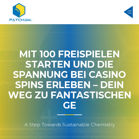
MIT 100 FREISPIELEN
STARTEN UND DIE
SPANNUNG BEI CASINO
SPINS ERLEBEN – DEIN
WEG ZU FANTASTISCHEN
GE
A Step Towards Sustainable Chemistry