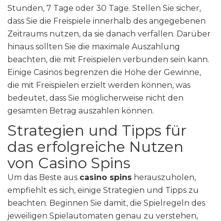
Stunden, 7 Tage oder 30 Tage. Stellen Sie sicher,
dass Sie die Freispiele innerhalb des angegebenen
Zeitraums nutzen, da sie danach verfallen. Darüber
hinaus sollten Sie die maximale Auszahlung
beachten, die mit Freispielen verbunden sein kann.
Einige Casinos begrenzen die Höhe der Gewinne,
die mit Freispielen erzielt werden können, was
bedeutet, dass Sie möglicherweise nicht den
gesamten Betrag auszahlen können.
Strategien und Tipps für
das erfolgreiche Nutzen
von Casino Spins
Um das Beste aus
casino spins
herauszuholen,
empfiehlt es sich, einige Strategien und Tipps zu
beachten. Beginnen Sie damit, die Spielregeln des
jeweiligen Spielautomaten genau zu verstehen,