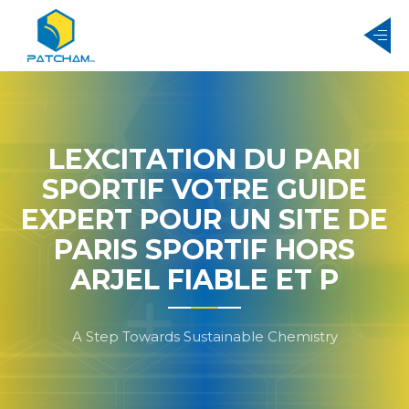
LEXCITATION DU PARI
SPORTIF VOTRE GUIDE
EXPERT POUR UN SITE DE
PARIS SPORTIF HORS
ARJEL FIABLE ET P
A Step Towards Sustainable Chemistry