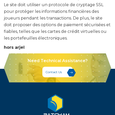
Le site doit utiliser un protocole de cryptage SSL
pour protéger les informations financières des
joueurs pendant les transactions. De plus, le site
doit proposer des options de paiement sécurisées et
fiables, telles que les cartes de crédit virtuelles ou
les portefeuilles électroniques.
hors arjel
Need Technical Assistance?
Contact Us