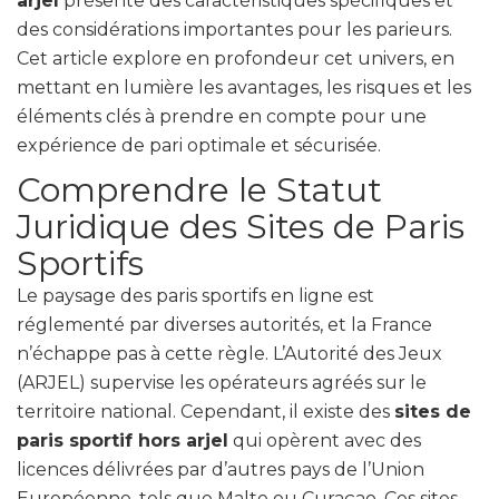
arjel
présente des caractéristiques spécifiques et
des considérations importantes pour les parieurs.
Cet article explore en profondeur cet univers, en
mettant en lumière les avantages, les risques et les
éléments clés à prendre en compte pour une
expérience de pari optimale et sécurisée.
Comprendre le Statut
Juridique des Sites de Paris
Sportifs
Le paysage des paris sportifs en ligne est
réglementé par diverses autorités, et la France
n’échappe pas à cette règle. L’Autorité des Jeux
(ARJEL) supervise les opérateurs agréés sur le
territoire national. Cependant, il existe des
sites de
paris sportif hors arjel
qui opèrent avec des
licences délivrées par d’autres pays de l’Union
Européenne, tels que Malte ou Curaçao. Ces sites