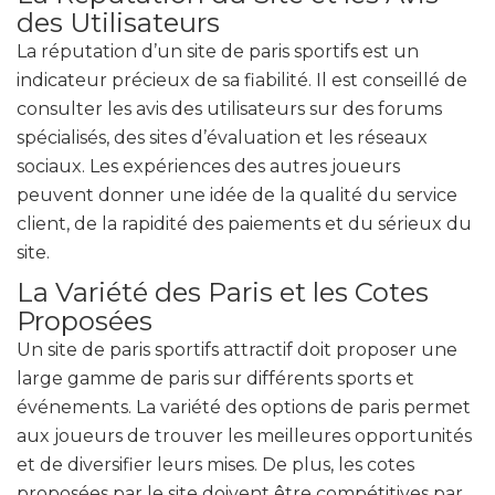
des Utilisateurs
La réputation d’un site de paris sportifs est un
indicateur précieux de sa fiabilité. Il est conseillé de
consulter les avis des utilisateurs sur des forums
spécialisés, des sites d’évaluation et les réseaux
sociaux. Les expériences des autres joueurs
peuvent donner une idée de la qualité du service
client, de la rapidité des paiements et du sérieux du
site.
La Variété des Paris et les Cotes
Proposées
Un site de paris sportifs attractif doit proposer une
large gamme de paris sur différents sports et
événements. La variété des options de paris permet
aux joueurs de trouver les meilleures opportunités
et de diversifier leurs mises. De plus, les cotes
proposées par le site doivent être compétitives par