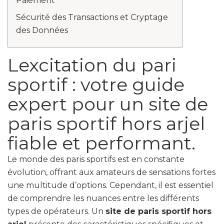
Paiement
Sécurité des Transactions et Cryptage
des Données
Lexcitation du pari
sportif : votre guide
expert pour un site de
paris sportif hors arjel
fiable et performant.
Le monde des paris sportifs est en constante
évolution, offrant aux amateurs de sensations fortes
une multitude d’options. Cependant, il est essentiel
de comprendre les nuances entre les différents
types de opérateurs. Un
site de paris sportif hors