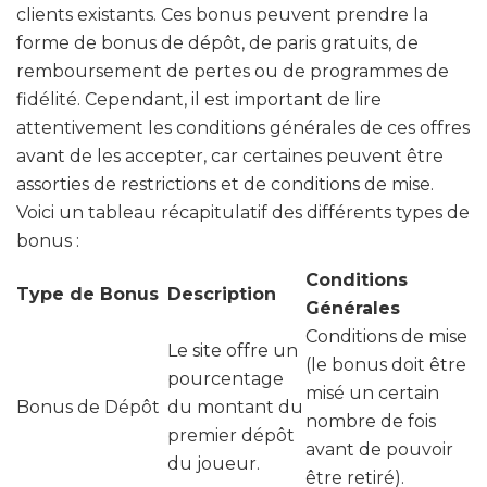
clients existants. Ces bonus peuvent prendre la
forme de bonus de dépôt, de paris gratuits, de
remboursement de pertes ou de programmes de
fidélité. Cependant, il est important de lire
attentivement les conditions générales de ces offres
avant de les accepter, car certaines peuvent être
assorties de restrictions et de conditions de mise.
Voici un tableau récapitulatif des différents types de
bonus :
Conditions
Type de Bonus
Description
Générales
Conditions de mise
Le site offre un
(le bonus doit être
pourcentage
misé un certain
Bonus de Dépôt
du montant du
nombre de fois
premier dépôt
avant de pouvoir
du joueur.
être retiré).