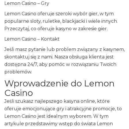
Lemon Casino – Gry
Lemon Casino oferuje szeroki wybór gier, w tym
popularne sloty, ruletke, blackjacki i wiele innych.
Przeczytaj, co oferuje kasyno w zakresie gier.
Lemon Casino – Kontakt
Jeśli masz pytanie lub problem związany z kasynem,
skontaktuj się z nami. Nasza obsługa klienta jest
dostępna 24/7, aby pomóc w rozwiązaniu Twoich
problemów.
Wprowadzenie do Lemon
Casino
Jeśli szukasz najlepszego kasyna online, które
oferuje emocjonujące gry i atrakcyjne promocje, to
Lemon Casino jest idealnym wyborem. W tym
artykule przedstawimy wstęp do świata Lemon