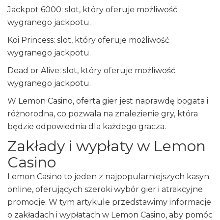
Jackpot 6000: slot, który oferuje możliwość
wygranego jackpotu.
Koi Princess: slot, który oferuje możliwość
wygranego jackpotu.
Dead or Alive: slot, który oferuje możliwość
wygranego jackpotu.
W Lemon Casino, oferta gier jest naprawdę bogata i
różnorodna, co pozwala na znalezienie gry, która
będzie odpowiednia dla każdego gracza.
Zakłady i wypłaty w Lemon
Casino
Lemon Casino to jeden z najpopularniejszych kasyn
online, oferujących szeroki wybór gier i atrakcyjne
promocje. W tym artykule przedstawimy informacje
o zakładach i wypłatach w Lemon Casino, aby pomóc