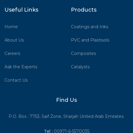
Useful Links
Products
Home
Coatings and Inks
About Us
PVC and Plastisols
Careers
Composites
Ask the Experts
Catalysts
Contact Us
Find Us
P.O. Box : 7753, Saif Zone, Sharjah United Arab Emirates.
Tel :
00971-6-5570035