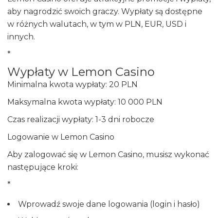
aby nagrodzić swoich graczy. Wypłaty są dostępne
w różnych walutach, w tym w PLN, EUR, USD i
innych.
*
Wypłaty w Lemon Casino
Minimalna kwota wypłaty: 20 PLN
Maksymalna kwota wypłaty: 10 000 PLN
Czas realizacji wypłaty: 1-3 dni robocze
Logowanie w Lemon Casino
Aby zalogować się w Lemon Casino, musisz wykonać
następujące kroki:
*
Wprowadź swoje dane logowania (login i hasło)