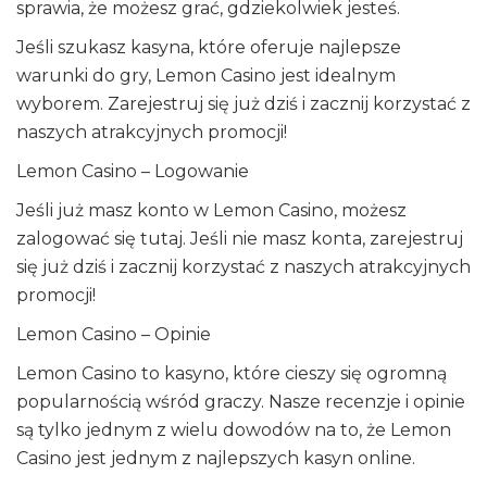
sprawia, że możesz grać, gdziekolwiek jesteś.
Jeśli szukasz kasyna, które oferuje najlepsze
warunki do gry, Lemon Casino jest idealnym
wyborem. Zarejestruj się już dziś i zacznij korzystać z
naszych atrakcyjnych promocji!
Lemon Casino – Logowanie
Jeśli już masz konto w Lemon Casino, możesz
zalogować się tutaj. Jeśli nie masz konta, zarejestruj
się już dziś i zacznij korzystać z naszych atrakcyjnych
promocji!
Lemon Casino – Opinie
Lemon Casino to kasyno, które cieszy się ogromną
popularnością wśród graczy. Nasze recenzje i opinie
są tylko jednym z wielu dowodów na to, że Lemon
Casino jest jednym z najlepszych kasyn online.