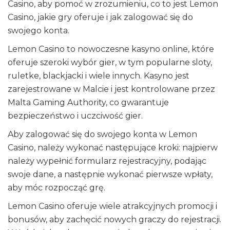
Casino, aby pomoć w zrozumieniu, co to jest Lemon
Casino, jakie gry oferuje i jak zalogować się do
swojego konta.
Lemon Casino to nowoczesne kasyno online, które
oferuje szeroki wybór gier, w tym popularne sloty,
ruletke, blackjacki i wiele innych. Kasyno jest
zarejestrowane w Malcie i jest kontrolowane przez
Malta Gaming Authority, co gwarantuje
bezpieczeństwo i uczciwość gier.
Aby zalogować się do swojego konta w Lemon
Casino, należy wykonać następujące kroki: najpierw
należy wypełnić formularz rejestracyjny, podając
swoje dane, a następnie wykonać pierwsze wpłaty,
aby móc rozpocząć grę.
Lemon Casino oferuje wiele atrakcyjnych promocji i
bonusów, aby zachęcić nowych graczy do rejestracji.