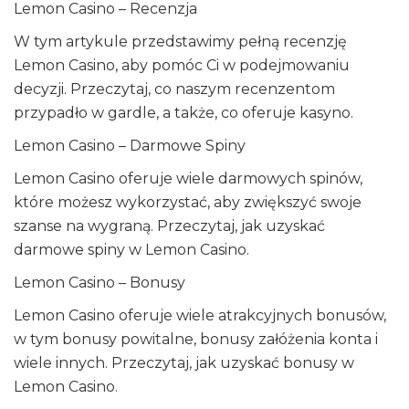
Lemon Casino – Recenzja
W tym artykule przedstawimy pełną recenzję
Lemon Casino, aby pomóc Ci w podejmowaniu
decyzji. Przeczytaj, co naszym recenzentom
przypadło w gardle, a także, co oferuje kasyno.
Lemon Casino – Darmowe Spiny
Lemon Casino oferuje wiele darmowych spinów,
które możesz wykorzystać, aby zwiększyć swoje
szanse na wygraną. Przeczytaj, jak uzyskać
darmowe spiny w Lemon Casino.
Lemon Casino – Bonusy
Lemon Casino oferuje wiele atrakcyjnych bonusów,
w tym bonusy powitalne, bonusy załóżenia konta i
wiele innych. Przeczytaj, jak uzyskać bonusy w
Lemon Casino.