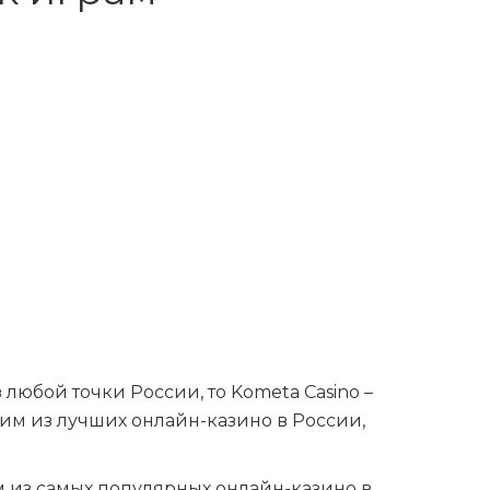
любой точки России, то Kometa Casino –
ним из лучших онлайн-казино в России,
ним из самых популярных онлайн-казино в