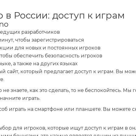
 в России: доступ к играм
no
 ведущих разработчиков
минут, чтобы зарегистрироваться
акции для новых и постоянных игроков
чтобы обеспечить безопасность игроков
ыке, а также на других языках
й сайт, который предлагает доступ к играм. Вы мож
е.
 не знаете, как это сделать, то не беспокойтесь. Мы
начните играть.
особ играть на смартфоне или планшете. Вы можете с
выбор для игроков, которые ищут доступ к играм в 
ыми бонусами, это казино является одним из лучши