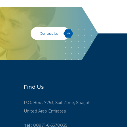
Contact Us
Find Us
P.O. Box : 7753, Saif Zone, Sharjah
United Arab Emirates.
Tel :
00971-6-5570035