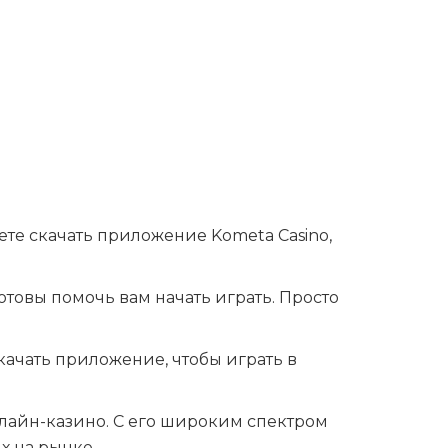
ете скачать приложение Kometa Casino,
 готовы помочь вам начать играть. Просто
качать приложение, чтобы играть в
онлайн-казино. С его широким спектром
х на рынке.