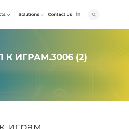
cts
Solutions
Contact Us
К ИГРАМ.3006 (2)
 к играм