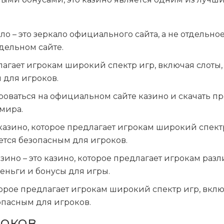
о – это зеркало официального сайта, а не отдельное 
тдельном сайте.
едлагает игрокам широкий спектр игр, включая слоты,
 для игроков.
роваться на официальном сайте казино и скачать пр
 мира.
 казино, которое предлагает игрокам широкий спект
ется безопасным для игроков.
зино – это казино, которое предлагает игрокам разл
еньги и бонусы для игры.
оторое предлагает игрокам широкий спектр игр, вклю
опасным для игроков.
роков