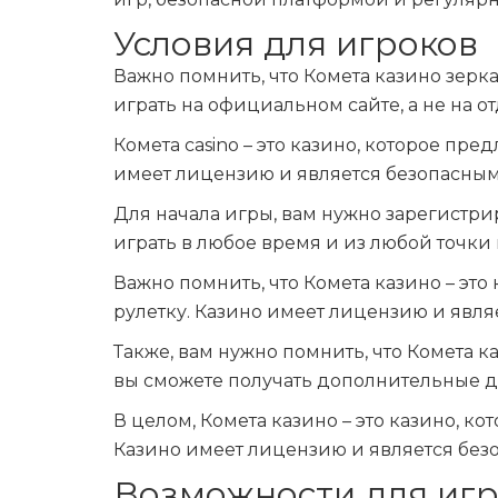
Условия для игроков
Важно помнить, что Комета казино зеркал
играть на официальном сайте, а не на о
Комета casino – это казино, которое пр
имеет лицензию и является безопасным
Для начала игры, вам нужно зарегистри
играть в любое время и из любой точки
Важно помнить, что Комета казино – это
рулетку. Казино имеет лицензию и явля
Также, вам нужно помнить, что Комета ка
вы сможете получать дополнительные д
В целом, Комета казино – это казино, к
Казино имеет лицензию и является без
Возможности для иг