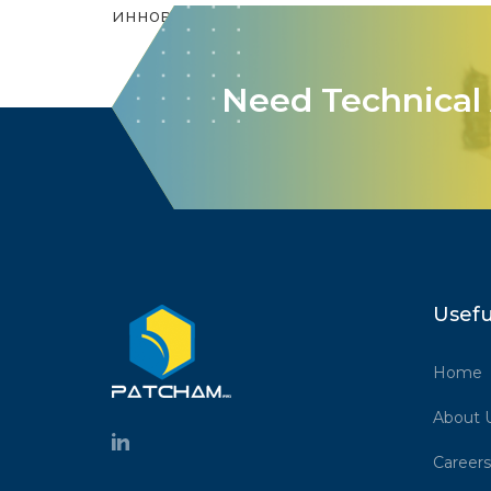
инновационные возможности для игры 
Need Technical 
Usefu
Home
About 
Careers