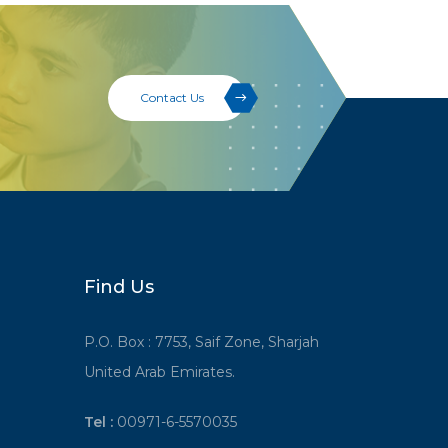
Contact Us
Find Us
P.O. Box : 7753, Saif Zone, Sharjah
United Arab Emirates.
Tel :
00971-6-5570035