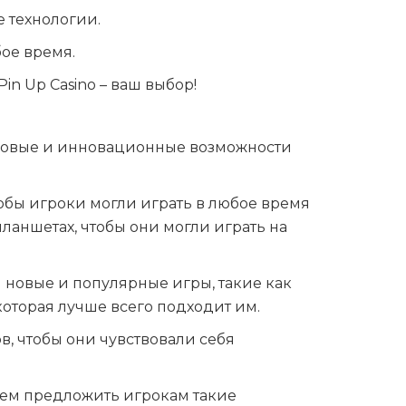
 технологии.
бое время.
in Up Casino – ваш выбор!
новые и инновационные возможности
обы игроки могли играть в любое время
планшетах, чтобы они могли играть на
я новые и популярные игры, такие как
которая лучше всего подходит им.
, чтобы они чувствовали себя
ожем предложить игрокам такие