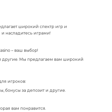
редлагает широкий спектр игр и
я и насладитесь играми!
asino – ваш выбор!
ку и другие. Мы предлагаем вам широкий
для игроков:
, бонусы за депозит и другие.
торая вам понравится.