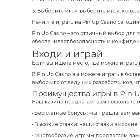
3. Выберите игру: выберите игру, котора
Начните играть на Pin Up Casino сегодня
Pin Up Casino – это отличный выбор для
обеспечивает безопасность и конфиденц
Входи и играй
Если вы ищете место, где можно играть 
В Pin Up Casino вы можете играть в бол
выбор игр от ведущих разработчиков, чт
Преимущества игры в Pin U
Наш казино предлагает вам несколько 
• Бесплатные бонусы: мы предлагаем ва
• Высокие ставки: наши ставки высокие
• Многообразие игр: мы предлагаем вам