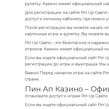
рулетку. Казино имеет официальный сай
Для регистрации на сайте Pin Up Casin
доступ к личному кабинету, где можно 
После регистрации вы можете начать игр
карточные игры и рулетку. Вы можете вы
Pin Up Casino – это безопасное и наде
игроков. Казино имеет официальный лиц
Если вы ищете официальный сайт Pin Up 
регистрации до игры и выигрыша. Мы над
Важно! Перед началом игры на сайте Pin 
стране.
Пин Ап Казино – Офиц
Установите доступ к играм Pin Up Casino
Если вы ищете официальный сайт Pin Up 