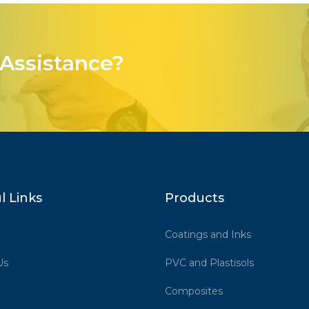
и развлечений.
Assistance?
l Links
Products
Coatings and Inks
Us
PVC and Plastisols
Composites