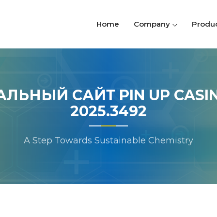
Home
Company
Produ
ЛЬНЫЙ САЙТ PIN UP CASI
2025.3492
A Step Towards Sustainable Chemistry