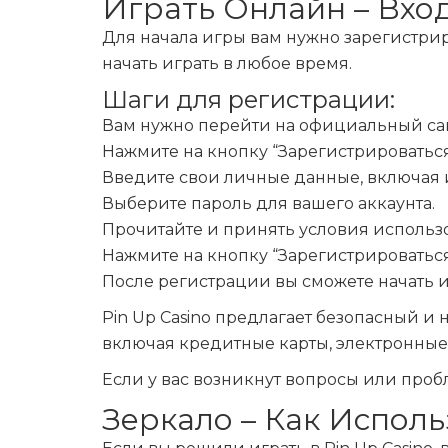
Играть Онлайн – Вхо
Для начала игры вам нужно зарегистриро
начать играть в любое время.
Шаги для регистрации:
Вам нужно перейти на официальный сайт
Нажмите на кнопку “Зарегистрироваться
Введите свои личные данные, включая 
Выберите пароль для вашего аккаунта.
Прочитайте и принять условия использ
Нажмите на кнопку “Зарегистрироватьс
После регистрации вы сможете начать иг
Pin Up Casino предлагает безопасный и
включая кредитные карты, электронные
Если у вас возникнут вопросы или пробл
Зеркало – Как Исполь