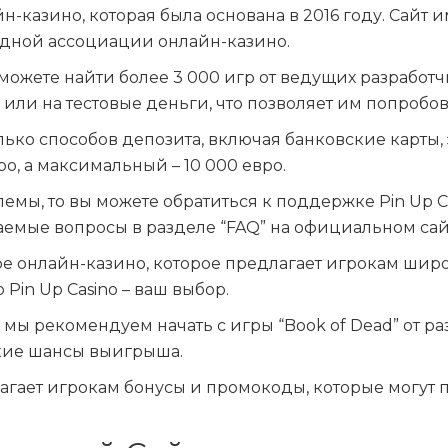
йн-казино, которая была основана в 2016 году. Сай
одной ассоциации онлайн-казино.
можете найти более 3 000 игр от ведущих разработч
и или на тестовые деньги, что позволяет им попробов
олько способов депозита, включая банковские карты
о, а максимальный – 10 000 евро.
емы, то вы можете обратиться к поддержке Pin Up Cas
ваемые вопросы в разделе “FAQ” на официальном сай
ное онлайн-казино, которое предлагает игрокам широ
 Pin Up Casino – ваш выбор.
мы рекомендуем начать с игры “Book of Dead” от раз
окие шансы выигрыша.
лагает игрокам бонусы и промокоды, которые могут п