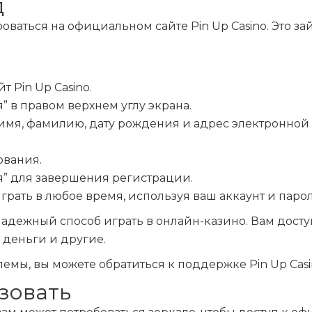
д
ваться на официальном сайте Pin Up Casino. Это зай
 Pin Up Casino.
” в правом верхнем углу экрана.
имя, фамилию, дату рождения и адрес электронной 
ования.
я” для завершения регистрации.
рать в любое время, используя ваш аккаунт и парол
 надежный способ играть в онлайн-казино. Вам дост
 деньги и другие.
емы, вы можете обратиться к поддержке Pin Up Casin
зовать