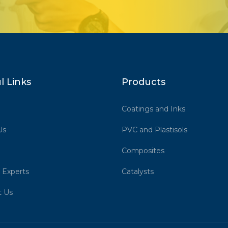
l Links
Products
Coatings and Inks
Us
PVC and Plastisols
Composites
 Experts
Catalysts
t Us