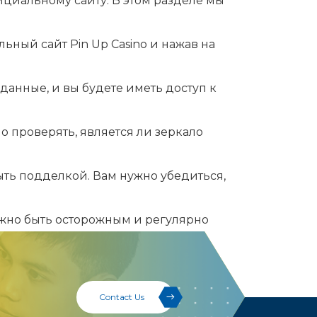
фициальному сайту. В этом разделе мы
льный сайт Pin Up Casino и нажав на
данные, и вы будете иметь доступ к
о проверять, является ли зеркало
быть подделкой. Вам нужно убедиться,
нужно быть осторожным и регулярно
Contact Us