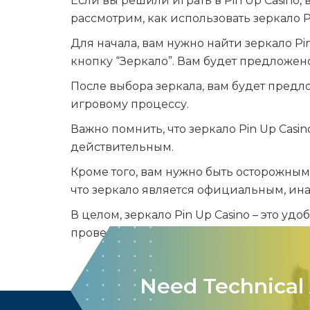
Если вы решили играть в Pin Up Casino,
рассмотрим, как использовать зеркало Pi
Для начала, вам нужно найти зеркало Pin
кнопку “Зеркало”. Вам будет предложено
После выбора зеркала, вам будет предло
игровому процессу.
Важно помнить, что зеркало Pin Up Casi
действительным.
Кроме того, вам нужно быть осторожным,
что зеркало является официальным, ина
В целом, зеркало Pin Up Casino – это у
проверять, является ли зеркало действ
Need Technical 