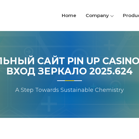
Home
Company
Produ
НЫЙ САЙТ PIN UP CASINO
ВХОД ЗЕРКАЛО 2025.624
A Step Towards Sustainable Chemistry