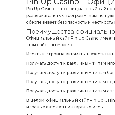
Pin Up Casino – Офиц
Pin Up Casino – это официальный сайт, 
развлекательных программ. Вам не нужно
обеспечивает безопасность и честность 
Преимущества официальног
Официальный сайт Pin Up Casino имеет 
этом сайте вы можете:
Играть в игровые автоматы и азартные
Получать доступ к различным типам игр,
Получать доступ к различным типам бон
Получать доступ к различным типам под
Получать доступ к различным типам опл
В целом, официальный сайт Pin Up Casin
игровые автоматы и азартные игры.