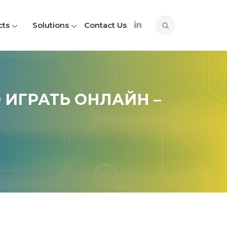
cts
Solutions
Contact Us
 ИГРАТЬ ОНЛАЙН –