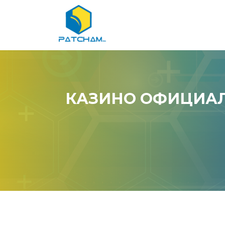
КАЗИНО ОФИЦИАЛЬ