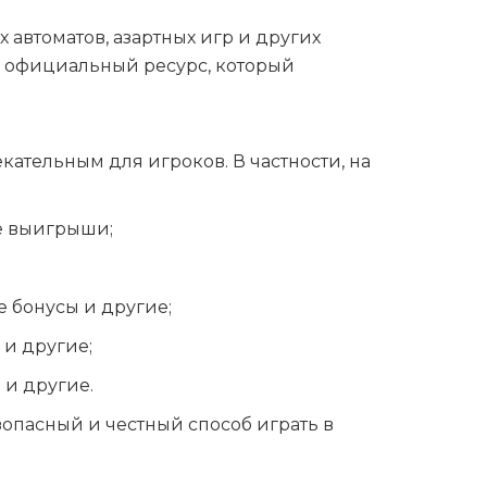
 автоматов, азартных игр и других
это официальный ресурс, который
ательным для игроков. В частности, на
ие выигрыши;
 бонусы и другие;
 и другие;
 и другие.
зопасный и честный способ играть в