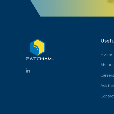
Usefu
Home
About 
Careers
Ask the
Contac