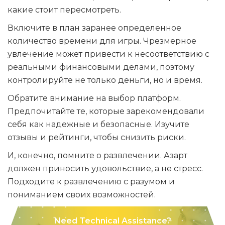
какие стоит пересмотреть.
Включите в план заранее определенное
количество времени для игры. Чрезмерное
увлечение может привести к несоответствию с
реальными финансовыми делами, поэтому
контролируйте не только деньги, но и время.
Обратите внимание на выбор платформ.
Предпочитайте те, которые зарекомендовали
себя как надежные и безопасные. Изучите
отзывы и рейтинги, чтобы снизить риски.
И, конечно, помните о развлечении. Азарт
должен приносить удовольствие, а не стресс.
Подходите к развлечению с разумом и
пониманием своих возможностей.
Need Technical Assistance?