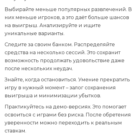
Выбирайте меньше популярных развлечений. В
них меньше игроков, а это даёт больше шансов
на выигрыш. Анализируйте и ищите
уникальные варианты.
Следите за своим банком. Распределяйте
средства на несколько сессий. Это сохранит
возможность продолжать удовольствие даже
после нескольких неудач.
Знайте, когда остановиться. Умение прекратить
игру в нужный момент – залог сохранения
выигрыша и минимизации убытков.
Практикуйтесь на демо-версиях. Это помогает
освоиться с играми без риска. После обретения
уверенности можно переходить к реальным
ставкам.