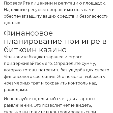
Проверяйте лицензии и репутацию площадок.
Надежные ресурсы с хорошими отзывами
обеспечат защиту ваших средств и безопасности
данных.
Финансовое
планирование при игре в
биткоин казино
Установите бюджет заранее и строго
придерживайтесь его. Определите сумму,
которую готовы потратить без ущерба для своего
финансового состояния. Это поможет избежать
чрезмерных трат и сохранить контроль над
расходами.
Используйте отдельный счет для азартных
развлечений. Это позволит четче видеть,
сколько вы тратите и контролировать свои