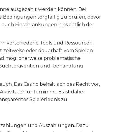
inne ausgezahlt werden können. Bei
se Bedingungen sorgfältig zu prüfen, bevor
 auch Einschränkungen hinsichtlich der
ern verschiedene Tools und Ressourcen,
st zeitweise oder dauerhaft vom Spielen
 und möglicherweise problematische
e Suchtprävention und -behandlung
uch. Das Casino behält sich das Recht vor,
ktivitäten unternimmt. Es ist daher
ransparentes Spielerlebnis zu
Einzahlungen und Auszahlungen. Dazu