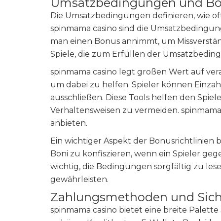
Umsatzbedingungen und Bon
Die Umsatzbedingungen definieren, wie o
spinmama casino sind die Umsatzbedingungen
man einen Bonus annimmt, um Missverständ
Spiele, die zum Erfüllen der Umsatzbed
spinmama casino legt großen Wert auf ver
um dabei zu helfen. Spieler können Einzahl
ausschließen. Diese Tools helfen den Spiel
Verhaltensweisen zu vermeiden. spinmama
anbieten.
Ein wichtiger Aspekt der Bonusrichtlinien 
Boni zu konfiszieren, wenn ein Spieler ge
wichtig, die Bedingungen sorgfältig zu les
gewährleisten.
Zahlungsmethoden und Sich
spinmama casino bietet eine breite Pale