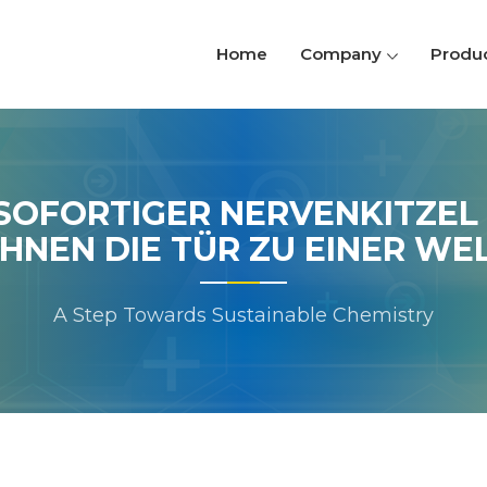
Home
Company
Produ
SOFORTIGER NERVENKITZEL
HNEN DIE TÜR ZU EINER WE
A Step Towards Sustainable Chemistry