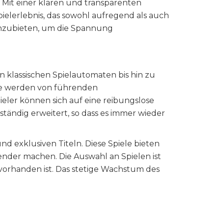
. Mit einer klaren und transparenten
elerlebnis, das sowohl aufregend als auch
e anzubieten, um die Spannung
 klassischen Spielautomaten bis hin zu
iele werden von führenden
ieler können sich auf eine reibungslose
ändig erweitert, so dass es immer wieder
d exklusiven Titeln. Diese Spiele bieten
nder machen. Die Auswahl an Spielen ist
 vorhanden ist. Das stetige Wachstum des