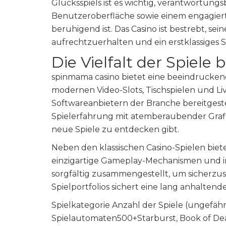
Glücksspiels ist es wichtig, verantwortung
Benutzeroberfläche sowie einem engagiert
beruhigend ist. Das Casino ist bestrebt, s
aufrechtzuerhalten und ein erstklassiges S
Die Vielfalt der Spiele
spinmama casino bietet eine beeindruckend
modernen Video-Slots, Tischspielen und Liv
Softwareanbietern der Branche bereitgestel
Spielerfahrung mit atemberaubender Grafi
neue Spiele zu entdecken gibt.
Neben den klassischen Casino-Spielen biete
einzigartige Gameplay-Mechanismen und inn
sorgfältig zusammengestellt, um sicherzus
Spielportfolios sichert eine lang anhalten
Spielkategorie
Anzahl der Spiele (ungefähr
Spielautomaten
500+
Starburst, Book of De