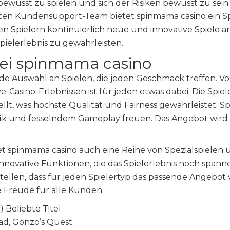
sbewusst zu spielen und sich der Risiken bewusst zu sein
en Kundensupport-Team bietet spinmama casino ein Spi
einen Spielern kontinuierlich neue und innovative Spiel
pielerlebnis zu gewährleisten.
 bei spinmama casino
e Auswahl an Spielen, die jeden Geschmack treffen. Von
e-Casino-Erlebnissen ist für jeden etwas dabei. Die Sp
lt, was höchste Qualität und Fairness gewährleistet. Sp
k und fesselndem Gameplay freuen. Das Angebot wird st
t spinmama casino auch eine Reihe von Spezialspielen un
ovative Funktionen, die das Spielerlebnis noch spanne
tellen, dass für jeden Spielertyp das passende Angebot
de Freude für alle Kunden.
)
Beliebte Titel
ad, Gonzo’s Quest