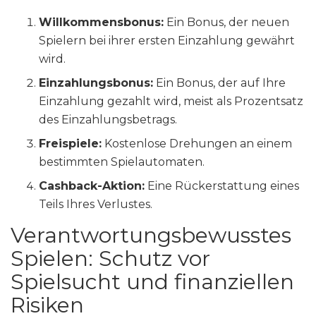
Willkommensbonus:
Ein Bonus, der neuen
Spielern bei ihrer ersten Einzahlung gewährt
wird.
Einzahlungsbonus:
Ein Bonus, der auf Ihre
Einzahlung gezahlt wird, meist als Prozentsatz
des Einzahlungsbetrags.
Freispiele:
Kostenlose Drehungen an einem
bestimmten Spielautomaten.
Cashback-Aktion:
Eine Rückerstattung eines
Teils Ihres Verlustes.
Verantwortungsbewusstes
Spielen: Schutz vor
Spielsucht und finanziellen
Risiken