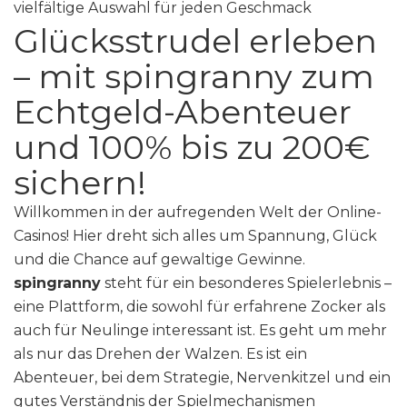
vielfältige Auswahl für jeden Geschmack
Glücksstrudel erleben
– mit spingranny zum
Echtgeld-Abenteuer
und 100% bis zu 200€
sichern!
Willkommen in der aufregenden Welt der Online-
Casinos! Hier dreht sich alles um Spannung, Glück
und die Chance auf gewaltige Gewinne.
spingranny
steht für ein besonderes Spielerlebnis –
eine Plattform, die sowohl für erfahrene Zocker als
auch für Neulinge interessant ist. Es geht um mehr
als nur das Drehen der Walzen. Es ist ein
Abenteuer, bei dem Strategie, Nervenkitzel und ein
gutes Verständnis der Spielmechanismen