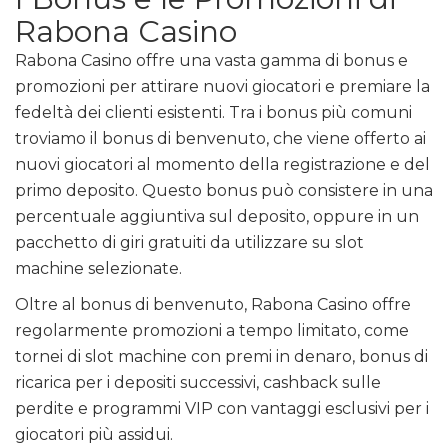
Rabona Casino
Rabona Casino offre una vasta gamma di bonus e
promozioni per attirare nuovi giocatori e premiare la
fedeltà dei clienti esistenti. Tra i bonus più comuni
troviamo il bonus di benvenuto, che viene offerto ai
nuovi giocatori al momento della registrazione e del
primo deposito. Questo bonus può consistere in una
percentuale aggiuntiva sul deposito, oppure in un
pacchetto di giri gratuiti da utilizzare su slot
machine selezionate.
Oltre al bonus di benvenuto, Rabona Casino offre
regolarmente promozioni a tempo limitato, come
tornei di slot machine con premi in denaro, bonus di
ricarica per i depositi successivi, cashback sulle
perdite e programmi VIP con vantaggi esclusivi per i
giocatori più assidui.