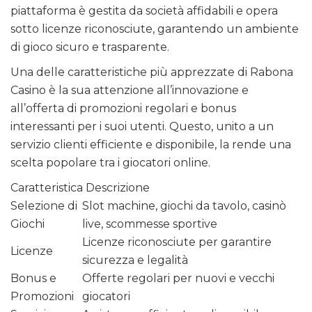
piattaforma è gestita da società affidabili e opera
sotto licenze riconosciute, garantendo un ambiente
di gioco sicuro e trasparente.
Una delle caratteristiche più apprezzate di Rabona
Casino è la sua attenzione all’innovazione e
all’offerta di promozioni regolari e bonus
interessanti per i suoi utenti. Questo, unito a un
servizio clienti efficiente e disponibile, la rende una
scelta popolare tra i giocatori online.
Caratteristica
Descrizione
Selezione di
Slot machine, giochi da tavolo, casinò
Giochi
live, scommesse sportive
Licenze riconosciute per garantire
Licenze
sicurezza e legalità
Bonus e
Offerte regolari per nuovi e vecchi
Promozioni
giocatori