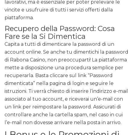
lavorativi, ma è essenziale per poter prelevare le
vincite e usufruire di tutti i servizi offerti dalla
piattaforma.
Recupero della Password: Cosa
Fare se la Si Dimentica
Capita a tutti di dimenticare la password di un
account online. Se anche tu dimentichi la password
di Rabona Casino, non preoccuparti! La piattaforma
mette a disposizione una procedura semplice per
recuperarla. Basta cliccare sul link “Password
dimenticata” nella pagina di login e seguire le
istruzioni. Ti verrà chiesto di inserire l’indirizzo e-mail
associato al tuo account, e riceverai un’e-mail con
un link per reimpostare la password. Assicurati di
controllare anche la cartella spam, nel caso in cui
l’e-mail non dovesse arrivare nella posta in arrivo.
I Bonus e le Promozioni di