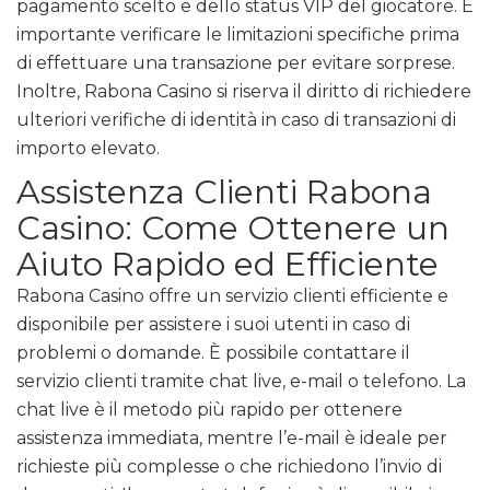
pagamento scelto e dello status VIP del giocatore. È
importante verificare le limitazioni specifiche prima
di effettuare una transazione per evitare sorprese.
Inoltre, Rabona Casino si riserva il diritto di richiedere
ulteriori verifiche di identità in caso di transazioni di
importo elevato.
Assistenza Clienti Rabona
Casino: Come Ottenere un
Aiuto Rapido ed Efficiente
Rabona Casino offre un servizio clienti efficiente e
disponibile per assistere i suoi utenti in caso di
problemi o domande. È possibile contattare il
servizio clienti tramite chat live, e-mail o telefono. La
chat live è il metodo più rapido per ottenere
assistenza immediata, mentre l’e-mail è ideale per
richieste più complesse o che richiedono l’invio di