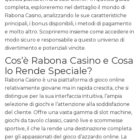
completa, esploreremo nel dettaglio il mondo di
Rabona Casino, analizzando le sue caratteristiche
principali, i bonus disponibili, i metodi di pagamento
e molto altro. Scopriremo insieme come accedere in
modo sicuro e responsabile a questo universo di
divertimento e potenziali vincite.
Cos’è Rabona Casino e Cosa
lo Rende Speciale?
Rabona Casino è una piattaforma di gioco online
relativamente giovane ma in rapida crescita, che si
distingue per la sua interfaccia intuitiva, l’ampia
selezione di giochi e l’attenzione alla soddisfazione
del cliente. Offre una vasta gamma di slot machine,
giochi da tavolo classici, casinò live e scommesse
sportive, il che la rende una destinazione completa
per gli appassionati del gioco d’azzardo online. La