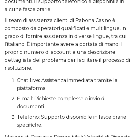
documenti. Il supporto telefonico è disponibile in
alcune fasce orarie.
Il team di assistenza clienti di Rabona Casino è
composto da operatori qualificati e multilingue, in
grado di fornire assistenza in diverse lingue, tra cui
l’italiano. È importante avere a portata di mano il
proprio numero di account e una descrizione
dettagliata del problema per facilitare il processo di
risoluzione.
Chat Live: Assistenza immediata tramite la
piattaforma.
E-mail: Richieste complesse o invio di
documenti.
Telefono: Supporto disponibile in fasce orarie
specifiche.