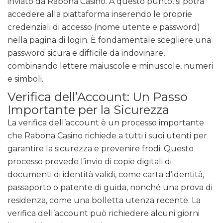
inviato da Rabona Casino. A questo punto, si potrà
accedere alla piattaforma inserendo le proprie
credenziali di accesso (nome utente e password)
nella pagina di login. È fondamentale scegliere una
password sicura e difficile da indovinare,
combinando lettere maiuscole e minuscole, numeri
e simboli.
Verifica dell’Account: Un Passo
Importante per la Sicurezza
La verifica dell’account è un processo importante
che Rabona Casino richiede a tutti i suoi utenti per
garantire la sicurezza e prevenire frodi. Questo
processo prevede l’invio di copie digitali di
documenti di identità validi, come carta d’identità,
passaporto o patente di guida, nonché una prova di
residenza, come una bolletta utenza recente. La
verifica dell’account può richiedere alcuni giorni