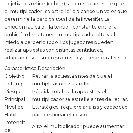
objetivo es retirar (cobrar) la apuesta antes de que
el multiplicador “se estrelle” o alcance un valor que
determine la pérdida total de la inversión. La
emoción radica en la tensión constante entre la
ambición de obtener un multiplicador alto y el
miedo a perderlo todo. Los jugadores pueden
realizar apuestas con distintas cantidades,
adaptándose a su presupuesto y tolerancia al riesgo.
Característica
Descripción
Objetivo
Retirar la apuesta antes de que el
del Jugo
multiplicador se estrelle.
Riesgo
Pérdida total de la apuesta si el
Principal
multiplicador se estrelle antes de retirar.
Nivel de
Estratégico: requiere análisis y capacidad
Habilidad
para gestionar el riesgo.
Potencial
Alto: el multiplicador puede aumentar
de