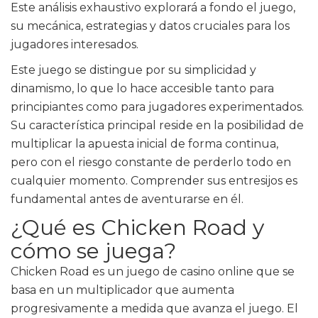
Este análisis exhaustivo explorará a fondo el juego,
su mecánica, estrategias y datos cruciales para los
jugadores interesados.
Este juego se distingue por su simplicidad y
dinamismo, lo que lo hace accesible tanto para
principiantes como para jugadores experimentados.
Su característica principal reside en la posibilidad de
multiplicar la apuesta inicial de forma continua,
pero con el riesgo constante de perderlo todo en
cualquier momento. Comprender sus entresijos es
fundamental antes de aventurarse en él.
¿Qué es Chicken Road y
cómo se juega?
Chicken Road es un juego de casino online que se
basa en un multiplicador que aumenta
progresivamente a medida que avanza el juego. El