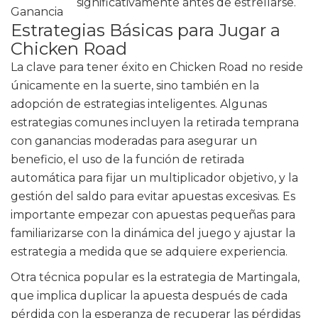
significativamente antes de estrellarse.
Ganancia
Estrategias Básicas para Jugar a
Chicken Road
La clave para tener éxito en Chicken Road no reside
únicamente en la suerte, sino también en la
adopción de estrategias inteligentes. Algunas
estrategias comunes incluyen la retirada temprana
con ganancias moderadas para asegurar un
beneficio, el uso de la función de retirada
automática para fijar un multiplicador objetivo, y la
gestión del saldo para evitar apuestas excesivas. Es
importante empezar con apuestas pequeñas para
familiarizarse con la dinámica del juego y ajustar la
estrategia a medida que se adquiere experiencia.
Otra técnica popular es la estrategia de Martingala,
que implica duplicar la apuesta después de cada
pérdida con la esperanza de recuperar las pérdidas