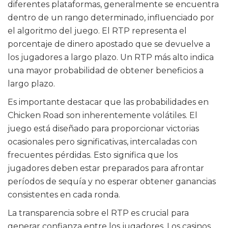
diferentes plataformas, generalmente se encuentra
dentro de un rango determinado, influenciado por
el algoritmo del juego. El RTP representa el
porcentaje de dinero apostado que se devuelve a
los jugadores a largo plazo. Un RTP más alto indica
una mayor probabilidad de obtener beneficios a
largo plazo.
Es importante destacar que las probabilidades en
Chicken Road son inherentemente volátiles. El
juego está diseñado para proporcionar victorias
ocasionales pero significativas, intercaladas con
frecuentes pérdidas. Esto significa que los
jugadores deben estar preparados para afrontar
períodos de sequía y no esperar obtener ganancias
consistentes en cada ronda.
La transparencia sobre el RTP es crucial para
generar confianza entre los jugadores. Los casinos