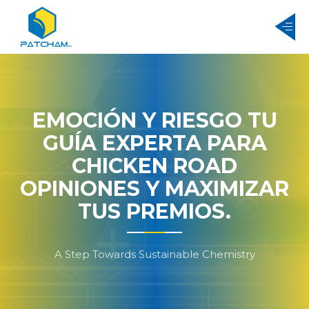
EMOCIÓN Y RIESGO TU
GUÍA EXPERTA PARA
CHICKEN ROAD
OPINIONES Y MAXIMIZAR
TUS PREMIOS.
A Step Towards Sustainable Chemistry