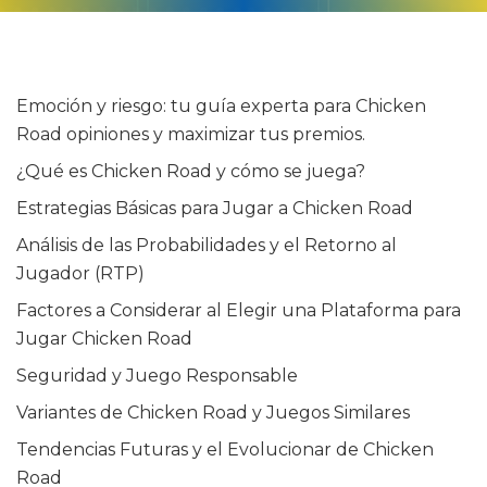
Emoción y riesgo: tu guía experta para Chicken
Road opiniones y maximizar tus premios.
¿Qué es Chicken Road y cómo se juega?
Estrategias Básicas para Jugar a Chicken Road
Análisis de las Probabilidades y el Retorno al
Jugador (RTP)
Factores a Considerar al Elegir una Plataforma para
Jugar Chicken Road
Seguridad y Juego Responsable
Variantes de Chicken Road y Juegos Similares
Tendencias Futuras y el Evolucionar de Chicken
Road