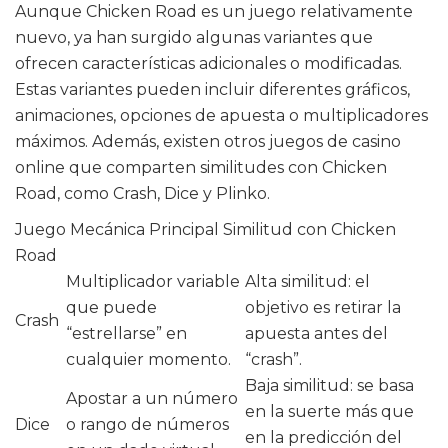
Aunque Chicken Road es un juego relativamente
nuevo, ya han surgido algunas variantes que
ofrecen características adicionales o modificadas.
Estas variantes pueden incluir diferentes gráficos,
animaciones, opciones de apuesta o multiplicadores
máximos. Además, existen otros juegos de casino
online que comparten similitudes con Chicken
Road, como Crash, Dice y Plinko.
Juego
Mecánica Principal
Similitud con Chicken
Road
Multiplicador variable
Alta similitud: el
que puede
objetivo es retirar la
Crash
“estrellarse” en
apuesta antes del
cualquier momento.
“crash”.
Baja similitud: se basa
Apostar a un número
en la suerte más que
Dice
o rango de números
en la predicción del