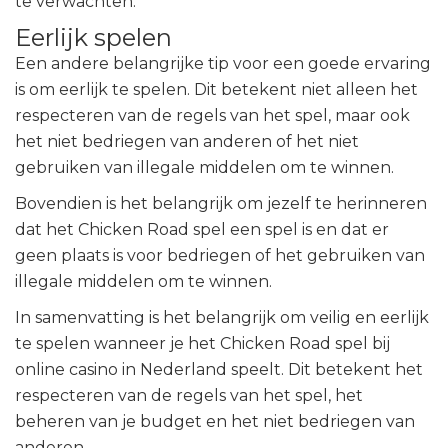
te verwachten.
Eerlijk spelen
Een andere belangrijke tip voor een goede ervaring
is om eerlijk te spelen. Dit betekent niet alleen het
respecteren van de regels van het spel, maar ook
het niet bedriegen van anderen of het niet
gebruiken van illegale middelen om te winnen.
Bovendien is het belangrijk om jezelf te herinneren
dat het Chicken Road spel een spel is en dat er
geen plaats is voor bedriegen of het gebruiken van
illegale middelen om te winnen.
In samenvatting is het belangrijk om veilig en eerlijk
te spelen wanneer je het Chicken Road spel bij
online casino in Nederland speelt. Dit betekent het
respecteren van de regels van het spel, het
beheren van je budget en het niet bedriegen van
anderen.