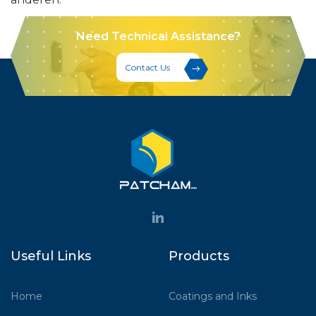
Need Technical Assistance?
Contact Us
Useful Links
Products
Home
Coatings and Inks