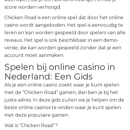
score worden verhoogd.
Chicken Road is een online spel dat door het online
casino wordt aangeboden. Het spel is eenvoudig te
leren en kan worden gespeeld door spelers van alle
niveaus. Het spel is ook beschikbaar in een demo-
versie, die kan worden gespeeld zonder dat je een
account moet aanmaken.
Spelen bij online casino in
Nederland: Een Gids
Als je een online casino zoekt waar je kunt spelen
met de “Chicken Road” gamen, dan ben je bij het
juiste adres. In deze gids zullen we je helpen om de
beste online casinos te vinden waar je kunt spelen
met deze populaire gamen.
Wat is “Chicken Road”?