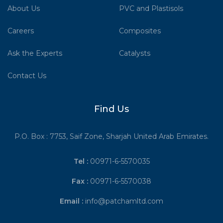
About Us
PVC and Plastisols
Careers
Composites
Ask the Experts
Catalysts
Contact Us
Find Us
P.O. Box : 7753, Saif Zone, Sharjah United Arab Emirates.
Tel :
00971-6-5570035
Fax :
00971-6-5570038
Email :
info@patchamltd.com