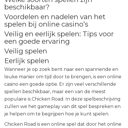
beschikbaar?
Voordelen en nadelen van het
spelen bij online casino’s
Veilig en eerlijk spelen: Tips voor
een goede ervaring
Veilig spelen
Eerlijk spelen
Wanneer je op zoek bent naar een spannende en
leuke manier om tijd door te brengen, is een online
casino een goede optie. Er zijn veel verschillende
spellen beschikbaar, maar een van de meest
populaire is Chicken Road. In deze spelbeschrijving
zullen we het gameplay van dit spel bespreken en
je helpen om te begrijpen hoe je kunt spelen.
Chicken Road is een online spel dat door het online