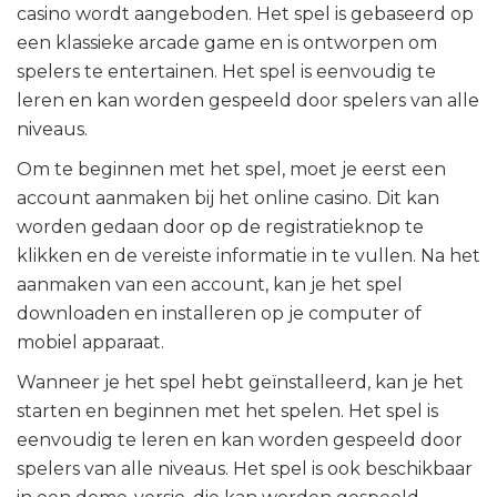
casino wordt aangeboden. Het spel is gebaseerd op
een klassieke arcade game en is ontworpen om
spelers te entertainen. Het spel is eenvoudig te
leren en kan worden gespeeld door spelers van alle
niveaus.
Om te beginnen met het spel, moet je eerst een
account aanmaken bij het online casino. Dit kan
worden gedaan door op de registratieknop te
klikken en de vereiste informatie in te vullen. Na het
aanmaken van een account, kan je het spel
downloaden en installeren op je computer of
mobiel apparaat.
Wanneer je het spel hebt geïnstalleerd, kan je het
starten en beginnen met het spelen. Het spel is
eenvoudig te leren en kan worden gespeeld door
spelers van alle niveaus. Het spel is ook beschikbaar