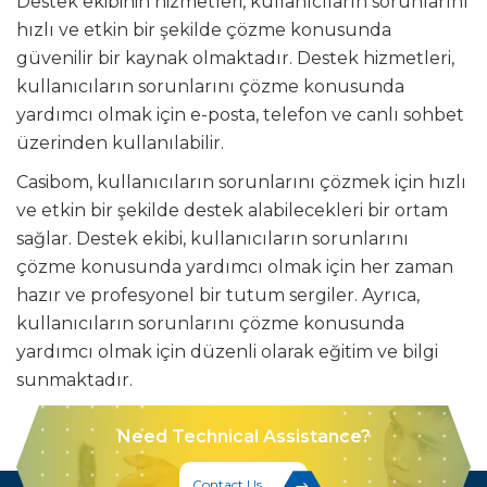
Destek ekibinin hizmetleri, kullanıcıların sorunlarını
hızlı ve etkin bir şekilde çözme konusunda
güvenilir bir kaynak olmaktadır. Destek hizmetleri,
kullanıcıların sorunlarını çözme konusunda
yardımcı olmak için e-posta, telefon ve canlı sohbet
üzerinden kullanılabilir.
Casibom, kullanıcıların sorunlarını çözmek için hızlı
ve etkin bir şekilde destek alabilecekleri bir ortam
sağlar. Destek ekibi, kullanıcıların sorunlarını
çözme konusunda yardımcı olmak için her zaman
hazır ve profesyonel bir tutum sergiler. Ayrıca,
kullanıcıların sorunlarını çözme konusunda
yardımcı olmak için düzenli olarak eğitim ve bilgi
sunmaktadır.
Need Technical Assistance?
Contact Us