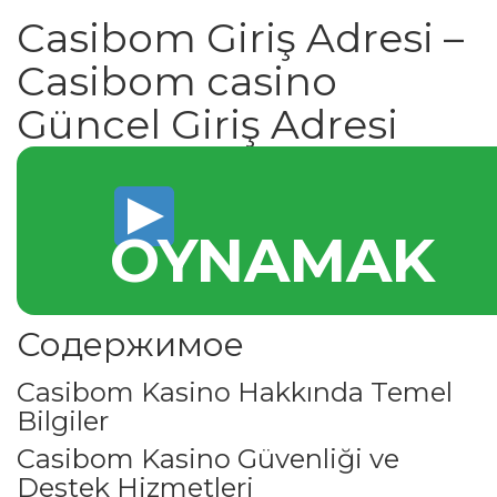
Casibom Giriş Adresi –
Casibom casino
Güncel Giriş Adresi
OYNAMAK
Содержимое
Casibom Kasino Hakkında Temel
Bilgiler
Casibom Kasino Güvenliği ve
Destek Hizmetleri