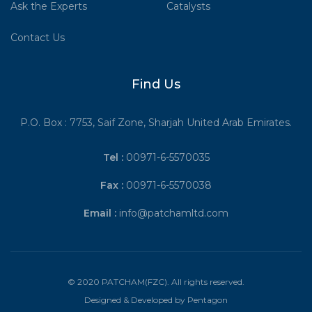
Ask the Experts
Catalysts
Contact Us
Find Us
P.O. Box : 7753, Saif Zone, Sharjah United Arab Emirates.
Tel :
00971-6-5570035
Fax :
00971-6-5570038
Email :
info@patchamltd.com
© 2020 PATCHAM(FZC). All rights reserved.
Designed & Developed by
Pentagon