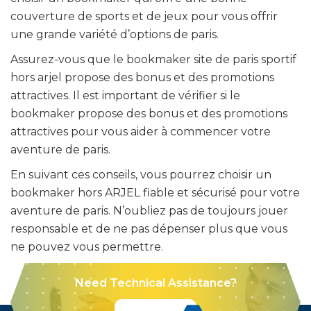
couverture de sports et de jeux pour vous offrir
une grande variété d’options de paris.
Assurez-vous que le bookmaker
site de paris sportif
hors arjel
propose des bonus et des promotions
attractives. Il est important de vérifier si le
bookmaker propose des bonus et des promotions
attractives pour vous aider à commencer votre
aventure de paris.
En suivant ces conseils, vous pourrez choisir un
bookmaker hors ARJEL fiable et sécurisé pour votre
aventure de paris. N’oubliez pas de toujours jouer
responsable et de ne pas dépenser plus que vous
ne pouvez vous permettre.
Need Technical Assistance?