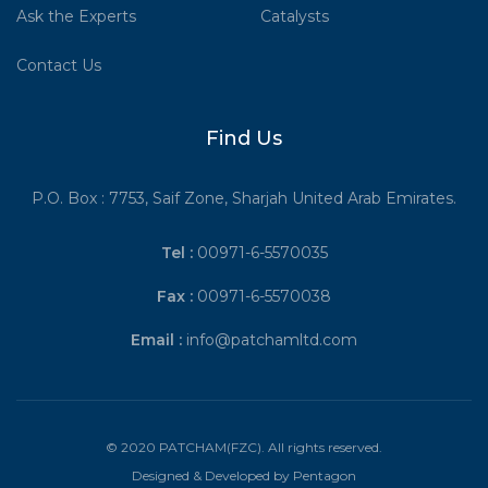
Ask the Experts
Catalysts
Contact Us
Find Us
P.O. Box : 7753, Saif Zone, Sharjah United Arab Emirates.
Tel :
00971-6-5570035
Fax :
00971-6-5570038
Email :
info@patchamltd.com
© 2020 PATCHAM(FZC). All rights reserved.
Designed & Developed by
Pentagon