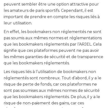
peuvent sembler être une option attractive pour
les amateurs de paris sportifs. Cependant, il est
important de prendre en compte les risques liés à
leur utilisation.
En effet, les bookmakers non réglementés ne sont
pas soumis aux mêmes normes et réglementations
que les bookmakers réglementés par l’ARJEL. Cela
signifie que ces plateformes peuvent ne pas avoir
les mêmes garanties de sécurité et de transparence
que les bookmakers réglementés.
Les risques liés à l’utilisation de bookmakers non
réglementés sont nombreux. Tout d’abord, il y a le
risque de perte de fonds, car ces plateformes ne
sont pas soumises aux mêmes normes de sécurité
que les bookmakers réglementés. De plus, il y a le
risque de non-paiement des gains, car ces