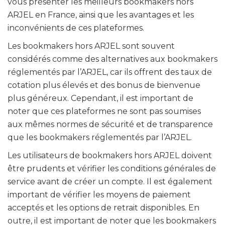
vous présenter les meilleurs bookmakers hors
ARJEL en France, ainsi que les avantages et les
inconvénients de ces plateformes.
Les bookmakers hors ARJEL sont souvent
considérés comme des alternatives aux bookmakers
réglementés par l’ARJEL, car ils offrent des taux de
cotation plus élevés et des bonus de bienvenue
plus généreux. Cependant, il est important de
noter que ces plateformes ne sont pas soumises
aux mêmes normes de sécurité et de transparence
que les bookmakers réglementés par l’ARJEL.
Les utilisateurs de bookmakers hors ARJEL doivent
être prudents et vérifier les conditions générales de
service avant de créer un compte. Il est également
important de vérifier les moyens de paiement
acceptés et les options de retrait disponibles. En
outre, il est important de noter que les bookmakers