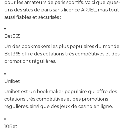
pour les amateurs de paris sportifs. Voici quelques-
uns des sites de paris sans licence ARJEL, mais tout
aussi fiables et sécurisés :
Bet365
Un des bookmakers les plus populaires du monde,
Bet365 offre des cotations très compétitives et des
promotions régulières.
Unibet
Unibet est un bookmaker populaire qui offre des
cotations très compétitives et des promotions
régulières, ainsi que des jeux de casino en ligne.
10Bet