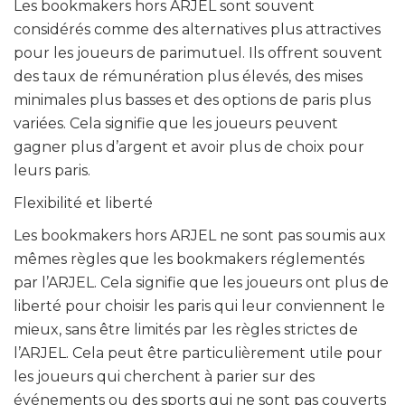
Les bookmakers hors ARJEL sont souvent
considérés comme des alternatives plus attractives
pour les joueurs de parimutuel. Ils offrent souvent
des taux de rémunération plus élevés, des mises
minimales plus basses et des options de paris plus
variées. Cela signifie que les joueurs peuvent
gagner plus d’argent et avoir plus de choix pour
leurs paris.
Flexibilité et liberté
Les bookmakers hors ARJEL ne sont pas soumis aux
mêmes règles que les bookmakers réglementés
par l’ARJEL. Cela signifie que les joueurs ont plus de
liberté pour choisir les paris qui leur conviennent le
mieux, sans être limités par les règles strictes de
l’ARJEL. Cela peut être particulièrement utile pour
les joueurs qui cherchent à parier sur des
événements ou des sports qui ne sont pas couverts