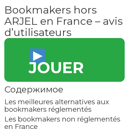
Bookmakers hors
ARJEL en France – avis
d’utilisateurs
JOUER
Содержимое
Les meilleures alternatives aux
bookmakers réglementés
Les bookmakers non réglementés
en France