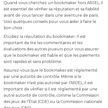
Quand vous cherchez un bookmaker hors ARJEL, il
est essentiel de vérifier sa réputation et sa fiabilité
avant de vous lancer dans une aventure de paris.
Voici quelques conseils pour vous aider à faire le
bon choix :
Étudiez la réputation du bookmaker. Il est
important de lire les commentaires et les
évaluations des autres joueurs pour vous assurer
que le bookmaker est fiable et que les paiements
sont rapides et sans problème.
Assurez-vous que le bookmaker est réglementé
par une autorité de contrôle. Même si le
bookmaker n’est pas autorisé par l’ARJEL, il est
important de vérifier si il est réglementé par une
autre autorité de contrôle, comme la Commission
des jeux de l’État (CDE) ou la Commission nationale
des jeux (CNJ).