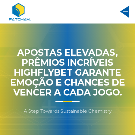
APOSTAS ELEVADAS,
PRÊMIOS INCRÍVEIS
HIGHFLYBET GARANTE
EMOÇÃO E CHANCES DE
VENCER A CADA JOGO.
A Step Towards Sustainable Chemistry