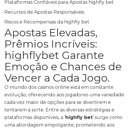
Plataformas Confiáveis para Apostas highfly bet
Recursos de Apostas Responsáveis
Riscos e Recompensas da highfly bet
Apostas Elevadas,
Prêmios Incríveis:
highflybet Garante
Emoção e Chances de
Vencer a Cada Jogo.
O mundo dos casinos online está em constante
evolução, oferecendo aos jogadores uma variedade
cada vez maior de opções para se divertirem e
tentarem a sorte. Entre as diversas estratégias e
plataformas disponíveis, a ‘
highfly bet
‘ surge como
uma abordagem empolgante, prometendo aos