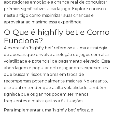
apostadores emoção e a chance real de conquistar
prêmios significativos a cada jogo. Explore conosco
neste artigo como maximizar suas chances e
aproveitar ao máximo essa experiência.
O Que é highfly bet e Como
Funciona?
A expressão ‘highfly bet’ refere-se a uma estratégia
de apostas que envolve a seleção de jogos com alta
volatilidade e potencial de pagamento elevado. Essa
abordagem é popular entre jogadores experientes
que buscam riscos maiores em troca de
recompensas potencialmente maiores. No entanto,
é crucial entender que a alta volatilidade também
significa que os ganhos podem ser menos
frequentes e mais sujeitos a flutuações.
Para implementar uma ‘highfly bet’ eficaz, é