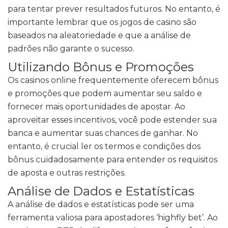
para tentar prever resultados futuros. No entanto, é
importante lembrar que os jogos de casino são
baseados na aleatoriedade e que a análise de
padrões não garante o sucesso.
Utilizando Bônus e Promoções
Os casinos online frequentemente oferecem bônus
e promoções que podem aumentar seu saldo e
fornecer mais oportunidades de apostar. Ao
aproveitar esses incentivos, você pode estender sua
banca e aumentar suas chances de ganhar. No
entanto, é crucial ler os termos e condições dos
bônus cuidadosamente para entender os requisitos
de aposta e outras restrições.
Análise de Dados e Estatísticas
A análise de dados e estatísticas pode ser uma
ferramenta valiosa para apostadores ‘highfly bet’. Ao