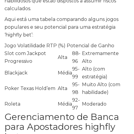
habilidosos que estão dispostos a assumir riscos
calculados.
Aqui está uma tabela comparando alguns jogos
populares e seu potencial para uma estratégia
‘highfly bet’:
Jogo
Volatilidade
RTP (%)
Potencial de Ganho
Slot com Jackpot
88-
Extremamente
Alta
Progressivo
96
Alto
95-
Alto (com
Blackjack
Média
99
estratégia)
95-
Muito Alto (com
Poker Texas Hold’em
Alta
98
habilidade)
92-
Roleta
Média
Moderado
97
Gerenciamento de Banca
para Apostadores highfly