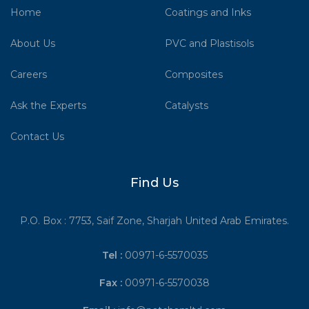
Home
Coatings and Inks
About Us
PVC and Plastisols
Careers
Composites
Ask the Experts
Catalysts
Contact Us
Find Us
P.O. Box : 7753, Saif Zone, Sharjah United Arab Emirates.
Tel :
00971-6-5570035
Fax :
00971-6-5570038