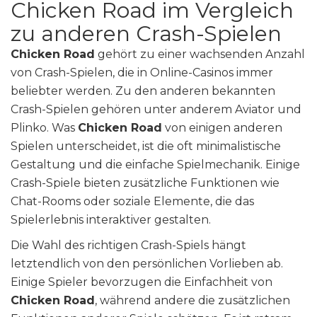
Chicken Road im Vergleich
zu anderen Crash-Spielen
Chicken Road
gehört zu einer wachsenden Anzahl
von Crash-Spielen, die in Online-Casinos immer
beliebter werden. Zu den anderen bekannten
Crash-Spielen gehören unter anderem Aviator und
Plinko. Was
Chicken Road
von einigen anderen
Spielen unterscheidet, ist die oft minimalistische
Gestaltung und die einfache Spielmechanik. Einige
Crash-Spiele bieten zusätzliche Funktionen wie
Chat-Rooms oder soziale Elemente, die das
Spielerlebnis interaktiver gestalten.
Die Wahl des richtigen Crash-Spiels hängt
letztendlich von den persönlichen Vorlieben ab.
Einige Spieler bevorzugen die Einfachheit von
Chicken Road
, während andere die zusätzlichen