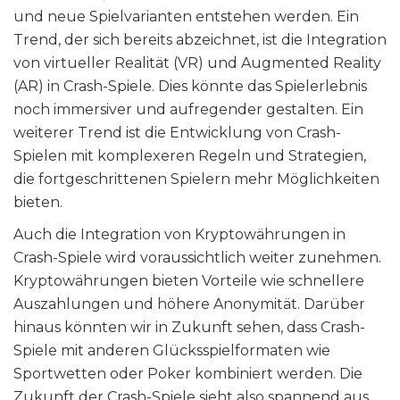
und neue Spielvarianten entstehen werden. Ein
Trend, der sich bereits abzeichnet, ist die Integration
von virtueller Realität (VR) und Augmented Reality
(AR) in Crash-Spiele. Dies könnte das Spielerlebnis
noch immersiver und aufregender gestalten. Ein
weiterer Trend ist die Entwicklung von Crash-
Spielen mit komplexeren Regeln und Strategien,
die fortgeschrittenen Spielern mehr Möglichkeiten
bieten.
Auch die Integration von Kryptowährungen in
Crash-Spiele wird voraussichtlich weiter zunehmen.
Kryptowährungen bieten Vorteile wie schnellere
Auszahlungen und höhere Anonymität. Darüber
hinaus könnten wir in Zukunft sehen, dass Crash-
Spiele mit anderen Glücksspielformaten wie
Sportwetten oder Poker kombiniert werden. Die
Zukunft der Crash-Spiele sieht also spannend aus,