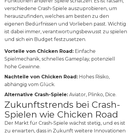
Funktionen anderer Spiele schätzen. Es ist ratsam,
verschiedene Crash-Spiele auszuprobieren, um
herauszufinden, welches am besten zu den
eigenen Bedürfnissen und Vorlieben passt. Wichtig
ist dabei immer, verantwortungsbewusst zu spielen
und sich ein Budget festzusetzen.
Vorteile von Chicken Road:
Einfache
Spielmechanik, schnelles Gameplay, potenziell
hohe Gewinne.
Nachteile von Chicken Road:
Hohes Risiko,
abhängig vom Glück.
Alternative Crash-Spiele:
Aviator, Plinko, Dice.
Zukunftstrends bei Crash-
Spielen wie Chicken Road
Der Markt für Crash-Spiele wächst stetig, und es ist
zu erwarten, dass in Zukunft weitere Innovationen