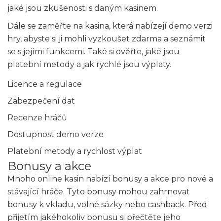
jaké jsou zkušenosti s daným kasinem.
Dále se zaměřte na kasina, která nabízejí demo verzi
hry, abyste si ji mohli vyzkoušet zdarma a seznámit
se s jejími funkcemi. Také si ověřte, jaké jsou
platební metody a jak rychlé jsou výplaty.
Licence a regulace
Zabezpečení dat
Recenze hráčů
Dostupnost demo verze
Platební metody a rychlost výplat
Bonusy a akce
Mnoho online kasin nabízí bonusy a akce pro nové a
stávající hráče. Tyto bonusy mohou zahrnovat
bonusy k vkladu, volné sázky nebo cashback. Před
přijetím jakéhokoliv bonusu si přečtěte jeho