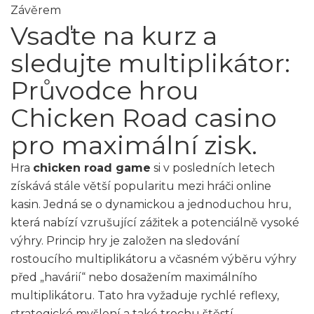
Závěrem
Vsaďte na kurz a
sledujte multiplikátor:
Průvodce hrou
Chicken Road casino
pro maximální zisk.
Hra
chicken road game
si v posledních letech
získává stále větší popularitu mezi hráči online
kasin. Jedná se o dynamickou a jednoduchou hru,
která nabízí vzrušující zážitek a potenciálně vysoké
výhry. Princip hry je založen na sledování
rostoucího multiplikátoru a včasném výběru výhry
před „havárií“ nebo dosažením maximálního
multiplikátoru. Tato hra vyžaduje rychlé reflexy,
strategické myšlení a také trochu štěstí.