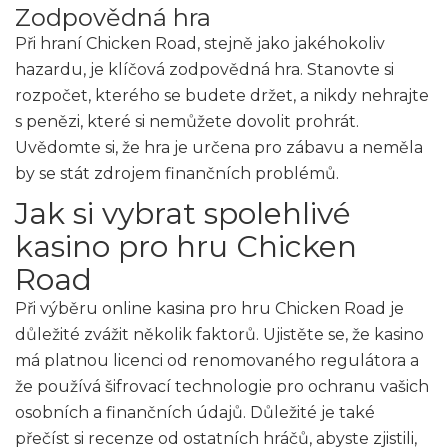
Zodpovědná hra
Při hraní Chicken Road, stejně jako jakéhokoliv
hazardu, je klíčová zodpovědná hra. Stanovte si
rozpočet, kterého se budete držet, a nikdy nehrajte
s penězi, které si nemůžete dovolit prohrát.
Uvědomte si, že hra je určena pro zábavu a neměla
by se stát zdrojem finančních problémů.
Jak si vybrat spolehlivé
kasino pro hru Chicken
Road
Při výběru online kasina pro hru Chicken Road je
důležité zvážit několik faktorů. Ujistěte se, že kasino
má platnou licenci od renomovaného regulátora a
že používá šifrovací technologie pro ochranu vašich
osobních a finančních údajů. Důležité je také
přečíst si recenze od ostatních hráčů, abyste zjistili,