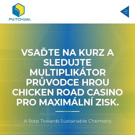
VSAĎTE NA KURZ A
SLEDUJTE
MULTIPLIKÁTOR
PRŮVODCE HROU
CHICKEN ROAD CASINO
PRO MAXIMÁLNÍ ZISK.
A Step Towards Sustainable Chemistry