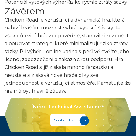
Potenciál vysokých výher
Riziko rychlé ztráty sázky
Závěrem
Chicken Road je vzrušující a dynamická hra, která
nabízí hráčům možnost vyhrát vysoké částky. Je
však důležité hrát zodpovědně, stanovit si rozpočet
a používat strategie, které minimalizují riziko ztráty
sázky. Při výběru online kasina si pečlivě ověřte jeho
licenci, zabezpečení a zákaznickou podporu. Hra
Chicken Road si již získala mnoho fanoušků a
neustále si získává nové hráče díky své
jednoduchosti a vzrušující atmosféře. Pamatujte, že
hra má být hlavně zábava!
Need Technical Assistance?
Contact Us