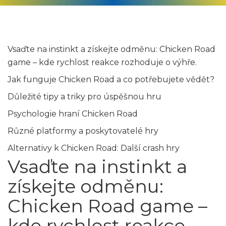
Vsaďte na instinkt a získejte odměnu: Chicken Road
game – kde rychlost reakce rozhoduje o výhře.
Jak funguje Chicken Road a co potřebujete vědět?
Důležité tipy a triky pro úspěšnou hru
Psychologie hraní Chicken Road
Různé platformy a poskytovatelé hry
Alternativy k Chicken Road: Další crash hry
Vsaďte na instinkt a
získejte odměnu:
Chicken Road game –
kde rychlost reakce