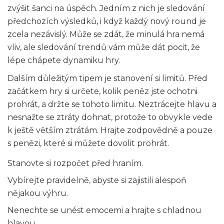
zvýšit šanci na úspěch. Jedním z nich je sledování
předchozích výsledků, i když každý nový round je
zcela nezávislý. Může se zdát, že minulá hra nemá
vliv, ale sledování trendů vám může dát pocit, že
lépe chápete dynamiku hry.
Dalším důležitým tipem je stanovení si limitů. Před
začátkem hry si určete, kolik peněz jste ochotni
prohrát, a držte se tohoto limitu. Neztrácejte hlavu a
nesnažte se ztráty dohnat, protože to obvykle vede
k ještě větším ztrátám. Hrajte zodpovědně a pouze
s penězi, které si můžete dovolit prohrát.
Stanovte si rozpočet před hraním.
Vybírejte pravidelně, abyste si zajistili alespoň
nějakou výhru.
Nenechte se unést emocemi a hrajte s chladnou
hlavou.