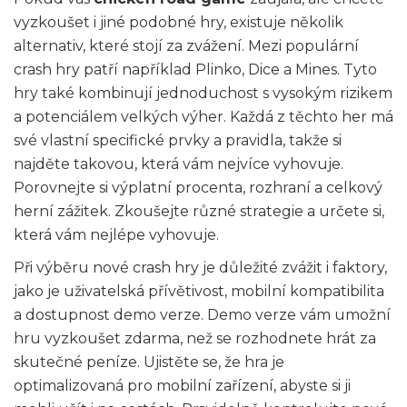
vyzkoušet i jiné podobné hry, existuje několik
alternativ, které stojí za zvážení. Mezi populární
crash hry patří například Plinko, Dice a Mines. Tyto
hry také kombinují jednoduchost s vysokým rizikem
a potenciálem velkých výher. Každá z těchto her má
své vlastní specifické prvky a pravidla, takže si
najděte takovou, která vám nejvíce vyhovuje.
Porovnejte si výplatní procenta, rozhraní a celkový
herní zážitek. Zkoušejte různé strategie a určete si,
která vám nejlépe vyhovuje.
Při výběru nové crash hry je důležité zvážit i faktory,
jako je uživatelská přívětivost, mobilní kompatibilita
a dostupnost demo verze. Demo verze vám umožní
hru vyzkoušet zdarma, než se rozhodnete hrát za
skutečné peníze. Ujistěte se, že hra je
optimalizovaná pro mobilní zařízení, abyste si ji