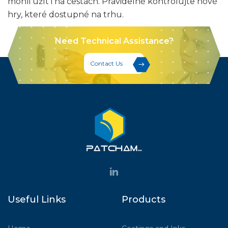
mohli užít i na cestách. Pravidelně kontrolujte nové
hry, které dostupné na trhu.
Need Technical Assistance?
Contact Us
Useful Links
Products