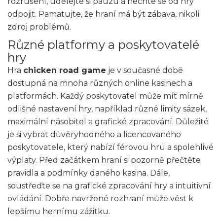
rozrušení, udělejte si pauzu a nechte se od hry
odpojit. Pamatujte, že hraní má být zábava, nikoli
zdroj problémů.
Různé platformy a poskytovatelé
hry
Hra
chicken road game
je v současné době
dostupná na mnoha různých online kasinech a
platformách. Každý poskytovatel může mít mírně
odlišné nastavení hry, například různé limity sázek,
maximální násobitel a grafické zpracování. Důležité
je si vybrat důvěryhodného a licencovaného
poskytovatele, který nabízí férovou hru a spolehlivé
výplaty. Před začátkem hraní si pozorně přečtěte
pravidla a podmínky daného kasina. Dále,
soustřeďte se na grafické zpracování hry a intuitivní
ovládání. Dobře navržené rozhraní může vést k
lepšímu hernímu zážitku.