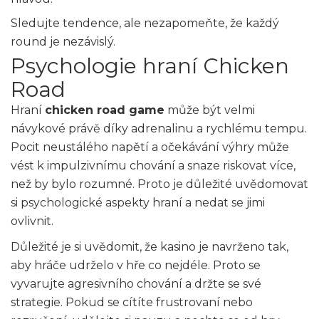
Sledujte tendence, ale nezapomeňte, že každý
round je nezávislý.
Psychologie hraní Chicken
Road
Hraní
chicken road game
může být velmi
návykové právě díky adrenalinu a rychlému tempu.
Pocit neustálého napětí a očekávání výhry může
vést k impulzivnímu chování a snaze riskovat více,
než by bylo rozumné. Proto je důležité uvědomovat
si psychologické aspekty hraní a nedat se jimi
ovlivnit.
Důležité je si uvědomit, že kasino je navrženo tak,
aby hráče udrželo v hře co nejdéle. Proto se
vyvarujte agresivního chování a držte se své
strategie. Pokud se cítíte frustrovaní nebo