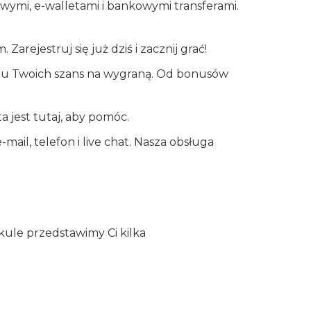
wymi, e-walletami i bankowymi transferami.
arejestruj się już dziś i zacznij grać!
niu Twoich szans na wygraną. Od bonusów
a jest tutaj, aby pomóc.
mail, telefon i live chat. Nasza obsługa
kule przedstawimy Ci kilka