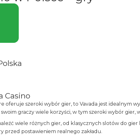
Polska
a Casino
óre oferuje szeroki wybór gier, to Vavada jest idealnym 
woim graczy wiele korzyści, w tym szeroki wybór gier, w
leźć wiele różnych gier, od klasycznych slotów do gier k
ry przed postawieniem realnego zakładu.