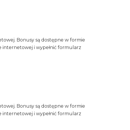
netowej. Bonusy są dostępne w formie
 internetowej i wypełnić formularz
netowej. Bonusy są dostępne w formie
 internetowej i wypełnić formularz