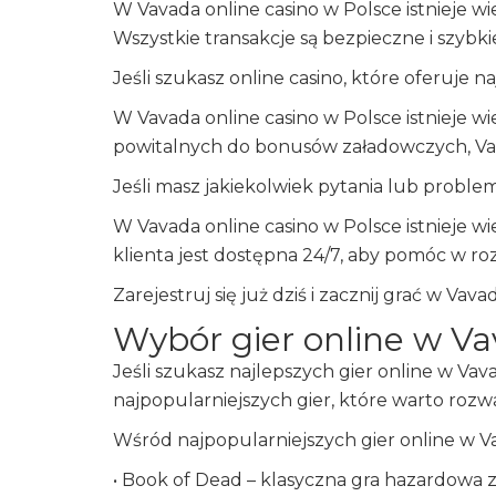
W Vavada online casino w Polsce istnieje 
Wszystkie transakcje są bezpieczne i szybk
Jeśli szukasz online casino, które oferuje n
W Vavada online casino w Polsce istnieje
powitalnych do bonusów załadowczych, Vava
Jeśli masz jakiekolwiek pytania lub problem
W Vavada online casino w Polsce istnieje wi
klienta jest dostępna 24/7, aby pomóc w r
Zarejestruj się już dziś i zacznij grać w Vav
Wybór gier online w Va
Jeśli szukasz najlepszych gier online w Va
najpopularniejszych gier, które warto rozw
Wśród najpopularniejszych gier online w V
• Book of Dead – klasyczna gra hazardowa