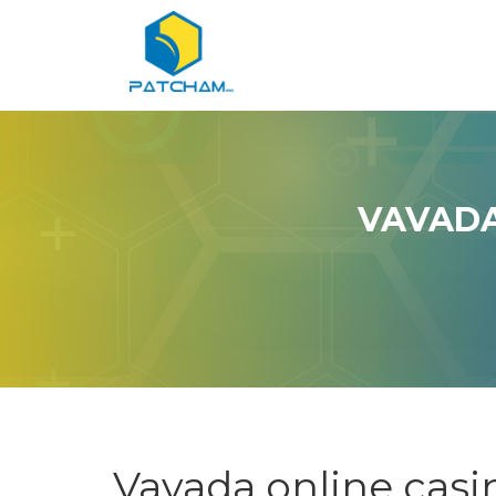
VAVADA
Vavada online casi