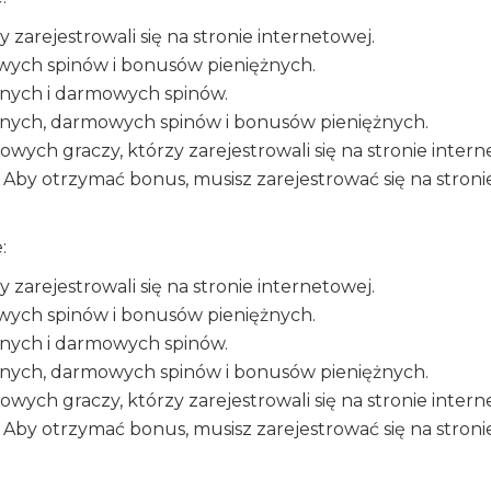
 zarejestrowali się na stronie internetowej.
wych spinów i bonusów pieniężnych.
żnych i darmowych spinów.
ężnych, darmowych spinów i bonusów pieniężnych.
wych graczy, którzy zarejestrowali się na stronie inter
by otrzymać bonus, musisz zarejestrować się na stronie
:
 zarejestrowali się na stronie internetowej.
wych spinów i bonusów pieniężnych.
żnych i darmowych spinów.
ężnych, darmowych spinów i bonusów pieniężnych.
wych graczy, którzy zarejestrowali się na stronie inter
by otrzymać bonus, musisz zarejestrować się na stronie