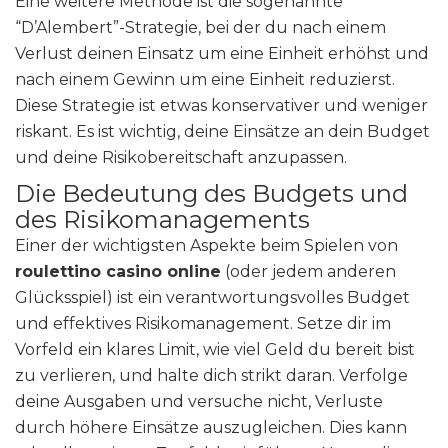
Eine weitere Methode ist die sogenannte
“D’Alembert”-Strategie, bei der du nach einem
Verlust deinen Einsatz um eine Einheit erhöhst und
nach einem Gewinn um eine Einheit reduzierst.
Diese Strategie ist etwas konservativer und weniger
riskant. Es ist wichtig, deine Einsätze an dein Budget
und deine Risikobereitschaft anzupassen.
Die Bedeutung des Budgets und
des Risikomanagements
Einer der wichtigsten Aspekte beim Spielen von
roulettino casino online
(oder jedem anderen
Glücksspiel) ist ein verantwortungsvolles Budget
und effektives Risikomanagement. Setze dir im
Vorfeld ein klares Limit, wie viel Geld du bereit bist
zu verlieren, und halte dich strikt daran. Verfolge
deine Ausgaben und versuche nicht, Verluste
durch höhere Einsätze auszugleichen. Dies kann