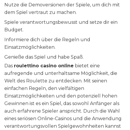
Nutze die Demoversionen der Spiele, um dich mit
dem Spiel vertraut zu machen.
Spiele verantwortungsbewusst und setze dir ein
Budget.
Informiere dich über die Regeln und
Einsatzmöglichkeiten.
Genieße das Spiel und habe Spaß.
Das
roulettino casino online
bietet eine
aufregende und unterhaltsame Möglichkeit, die
Welt des Roulette zu entdecken. Mit seinen
einfachen Regeln, den vielfältigen
Einsatzmöglichkeiten und den potenziell hohen
Gewinnen ist es ein Spiel, das sowohl Anfänger als
auch erfahrene Spieler anspricht. Durch die Wahl
eines seriösen Online-Casinos und die Anwendung
verantwortungsvollen Spielgewohnheiten kannst