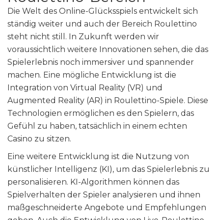
Die Welt des Online-Glücksspiels entwickelt sich
ständig weiter und auch der Bereich Roulettino
steht nicht still. In Zukunft werden wir
voraussichtlich weitere Innovationen sehen, die das
Spielerlebnis noch immersiver und spannender
machen. Eine mögliche Entwicklung ist die
Integration von Virtual Reality (VR) und
Augmented Reality (AR) in Roulettino-Spiele. Diese
Technologien ermöglichen es den Spielern, das
Gefühl zu haben, tatsächlich in einem echten
Casino zu sitzen.
Eine weitere Entwicklung ist die Nutzung von
künstlicher Intelligenz (KI), um das Spielerlebnis zu
personalisieren. KI-Algorithmen können das
Spielverhalten der Spieler analysieren und ihnen
maßgeschneiderte Angebote und Empfehlungen