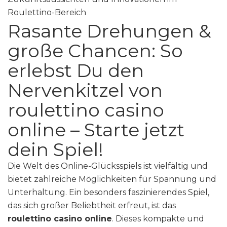
Roulettino-Bereich
Rasante Drehungen &
große Chancen: So
erlebst Du den
Nervenkitzel von
roulettino casino
online – Starte jetzt
dein Spiel!
Die Welt des Online-Glücksspiels ist vielfältig und
bietet zahlreiche Möglichkeiten für Spannung und
Unterhaltung. Ein besonders faszinierendes Spiel,
das sich großer Beliebtheit erfreut, ist das
roulettino casino online
. Dieses kompakte und