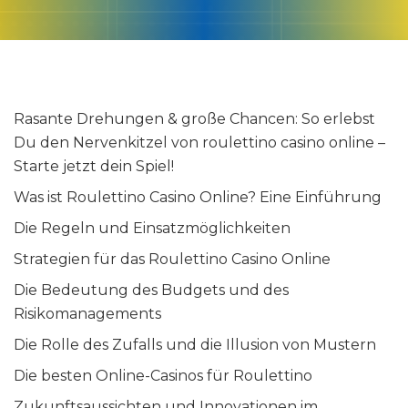
Rasante Drehungen & große Chancen: So erlebst
Du den Nervenkitzel von roulettino casino online –
Starte jetzt dein Spiel!
Was ist Roulettino Casino Online? Eine Einführung
Die Regeln und Einsatzmöglichkeiten
Strategien für das Roulettino Casino Online
Die Bedeutung des Budgets und des
Risikomanagements
Die Rolle des Zufalls und die Illusion von Mustern
Die besten Online-Casinos für Roulettino
Zukunftsaussichten und Innovationen im