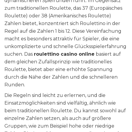
dynamischeren Spielrunden führt. Im Gegensatz
zum traditionellen Roulette, das 37 (Europäisches
Roulette) oder 38 (Amerikanisches Roulette)
Zahlen bietet, konzentriert sich Roulettino in der
Regel auf die Zahlen 1 bis 12. Diese Vereinfachung
macht es besonders attraktiv für Spieler, die eine
unkomplizierte und schnelle Glücksspielerfahrung
suchen. Das
roulettino casino online
basiert auf
dem gleichen Zufallsprinzip wie traditionelles
Roulette, bietet aber eine erhöhte Spannung
durch die Nähe der Zahlen und die schnelleren
Runden.
Die Regeln sind leicht zu erlernen, und die
Einsatzmöglichkeiten sind vielfältig, ähnlich wie
beim traditionellen Roulette. Du kannst sowohl auf
einzelne Zahlen setzen, als auch auf größere
Gruppen, wie zum Beispiel hohe oder niedrige