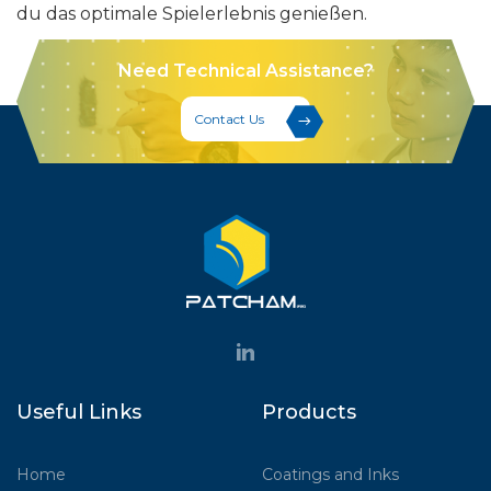
du das optimale Spielerlebnis genießen.
Need Technical Assistance?
Contact Us
Useful Links
Products
Home
Coatings and Inks