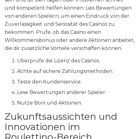
und kompetent helfen können. Lies Bewertungen
von anderen Spielern, um einen Eindruck von der
Zuverlässigkeit und Seriosität des Casinos zu
bekommen. Prüfe, ob das Casino einen
Willkommensbonus oder andere Aktionen anbietet,
die dir zusätzliche Vorteile verschaffen können.
Überprüfe die Lizenz des Casinos.
Achte auf sichere Zahlungsmethoden.
Teste den Kundenservice.
Lese Bewertungen anderer Spieler.
Nutze Boni und Aktionen.
Zukunftsaussichten und
Innovationen im
Roulettino-Bereich