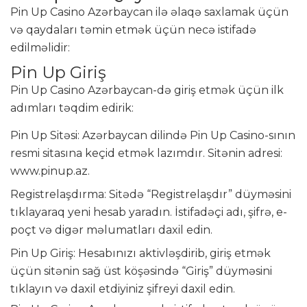
Pin Up Casino Azərbaycan ilə əlaqə saxlamak üçün
və qaydaları təmin etmək üçün necə istifadə
edilməlidir:
Pin Up Giriş
Pin Up Casino Azərbaycan-də giriş etmək üçün ilk
adımları təqdim edirik:
Pin Up Sitəsi: Azərbaycan dilində Pin Up Casino-sının
resmi sitasına keçid etmək lazımdır. Sitənin adresi:
www.pinup.az.
Registrelaşdırma: Sitədə “Registrelaşdır” düyməsini
tıklayaraq yeni hesab yaradın. İstifadəçi adı, şifrə, e-
poçt və digər məlumatları daxil edin.
Pin Up Giriş: Hesabınızı aktivləşdirib, giriş etmək
üçün sitənin sağ üst köşəsində “Giriş” düyməsini
tıklayın və daxil etdiyiniz şifreyi daxil edin.