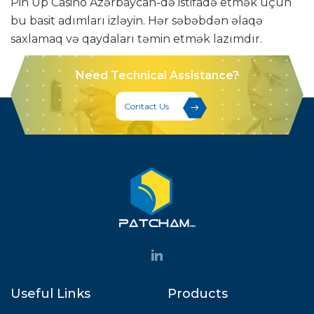
Pin Up Casino Azərbaycan-də istifadə etmək üçün
bu basit adımları izləyin. Hər səbəbdən əlaqə
saxlamaq və qaydaları təmin etmək lazımdır.
Need Technical Assistance?
Contact Us
Useful Links
Products