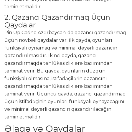
təmin etməlidir.
2. Qazancı Qazandırmaq Üçün
Qaydalar
Pin Up Casino Azərbaycan-da qazancı qazandırmaq
üçün növbəli qaydalar var. İlk qayda, oyunları
funksiyalı oynamaq və minimal dəyərli qazancın
qazandırılmasıdır. İkinci qayda, qazancı
qazandırmaqda təhlükəsizliklərə baxımından
təminat verir. Bu qayda, oyunların düzgün
funksiyalı olmasına, istifadəçilərin qazancını
qazandırmaqda təhlükəsizliklərə baxımından
təminat verir. Üçüncü qayda, qazancı qazandırmaq
üçün istifadəçinin oyunları funksiyalı oynayacağını
və minimal dəyərli qazancın qazandırılacağını
təmin etməlidir.
Əlaqə və Qaydalar