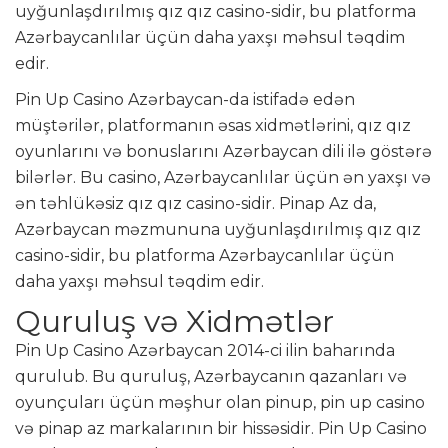
uyğunlaşdırılmış qız qız casino-sidir, bu platforma
Azərbaycanlılar üçün daha yaxşı məhsul təqdim
edir.
Pin Up Casino Azərbaycan-da istifadə edən
müştərilər, platformanın əsas xidmətlərini, qız qız
oyunlarını və bonuslarını Azərbaycan dili ilə göstərə
bilərlər. Bu casino, Azərbaycanlılar üçün ən yaxşı və
ən təhlükəsiz qız qız casino-sidir. Pinap Az da,
Azərbaycan məzmununa uyğunlaşdırılmış qız qız
casino-sidir, bu platforma Azərbaycanlılar üçün
daha yaxşı məhsul təqdim edir.
Quruluş və Xidmətlər
Pin Up Casino Azərbaycan 2014-ci ilin baharında
qurulub. Bu quruluş, Azərbaycanın qazanları və
oyunçuları üçün məşhur olan pinup, pin up casino
və pinap az markalarının bir hissəsidir. Pin Up Casino