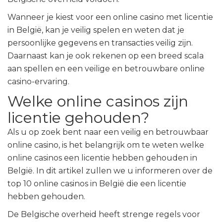
Wanneer je kiest voor een online casino met licentie
in België, kan je veilig spelen en weten dat je
persoonlijke gegevens en transacties veilig zijn.
Daarnaast kan je ook rekenen op een breed scala
aan spellen en een veilige en betrouwbare online
casino-ervaring.
Welke online casinos zijn
licentie gehouden?
Als u op zoek bent naar een veilig en betrouwbaar
online casino, is het belangrijk om te weten welke
online casinos een licentie hebben gehouden in
België. In dit artikel zullen we u informeren over de
top 10 online casinos in België die een licentie
hebben gehouden.
De Belgische overheid heeft strenge regels voor