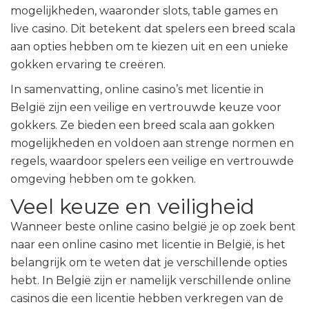
mogelijkheden, waaronder slots, table games en
live casino. Dit betekent dat spelers een breed scala
aan opties hebben om te kiezen uit en een unieke
gokken ervaring te creëren.
In samenvatting, online casino’s met licentie in
België zijn een veilige en vertrouwde keuze voor
gokkers. Ze bieden een breed scala aan gokken
mogelijkheden en voldoen aan strenge normen en
regels, waardoor spelers een veilige en vertrouwde
omgeving hebben om te gokken.
Veel keuze en veiligheid
Wanneer
beste online casino belgië
je op zoek bent
naar een online casino met licentie in België, is het
belangrijk om te weten dat je verschillende opties
hebt. In België zijn er namelijk verschillende online
casinos die een licentie hebben verkregen van de