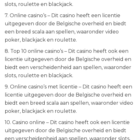
slots, roulette en blackjack.
7. Online casino’s – Dit casino heeft een licentie
uitgegeven door de Belgische overheid en biedt
een breed scala aan spellen, waaronder video
poker, blackjack en roulette.
8. Top 10 online casino’s – Dit casino heeft ook een
licentie uitgegeven door de Belgische overheid en
biedt een verscheidenheid aan spellen, waaronder
slots, roulette en blackjack.
9. Online casino’s met licentie – Dit casino heeft een
licentie uitgegeven door de Belgische overheid en
biedt een breed scala aan spellen, waaronder video
poker, blackjack en roulette.
10. Casino online – Dit casino heeft ook een licentie
uitgegeven door de Belgische overheid en biedt
een verscheidenheid aan spellen, waaronder slots,