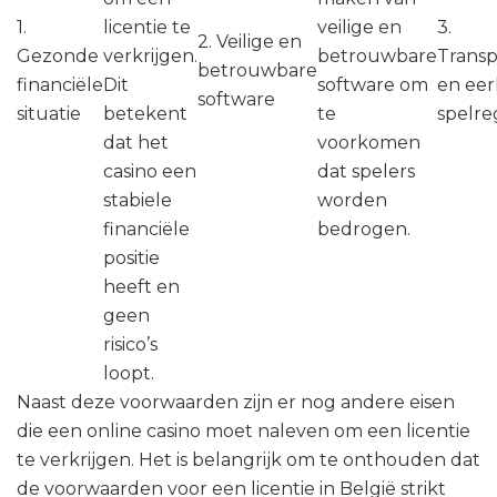
1.
licentie te
veilige en
3.
2. Veilige en
Gezonde
verkrijgen.
betrouwbare
Transp
betrouwbare
financiële
Dit
software om
en eerl
software
situatie
betekent
te
spelre
dat het
voorkomen
casino een
dat spelers
stabiele
worden
financiële
bedrogen.
positie
heeft en
geen
risico’s
loopt.
Naast deze voorwaarden zijn er nog andere eisen
die een online casino moet naleven om een licentie
te verkrijgen. Het is belangrijk om te onthouden dat
de voorwaarden voor een licentie in België strikt