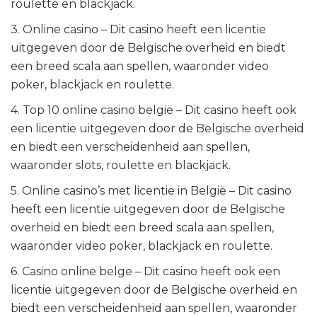
roulette en blackjack.
3. Online casino – Dit casino heeft een licentie
uitgegeven door de Belgische overheid en biedt
een breed scala aan spellen, waaronder video
poker, blackjack en roulette.
4. Top 10 online casino belgië – Dit casino heeft ook
een licentie uitgegeven door de Belgische overheid
en biedt een verscheidenheid aan spellen,
waaronder slots, roulette en blackjack.
5. Online casino’s met licentie in België – Dit casino
heeft een licentie uitgegeven door de Belgische
overheid en biedt een breed scala aan spellen,
waaronder video poker, blackjack en roulette.
6. Casino online belge – Dit casino heeft ook een
licentie uitgegeven door de Belgische overheid en
biedt een verscheidenheid aan spellen, waaronder