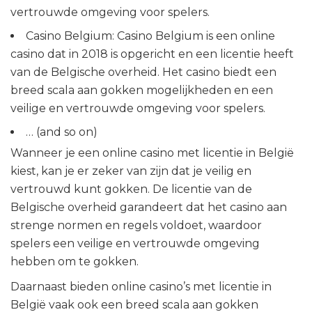
vertrouwde omgeving voor spelers.
Casino Belgium: Casino Belgium is een online
casino dat in 2018 is opgericht en een licentie heeft
van de Belgische overheid. Het casino biedt een
breed scala aan gokken mogelijkheden en een
veilige en vertrouwde omgeving voor spelers.
… (and so on)
Wanneer je een online casino met licentie in België
kiest, kan je er zeker van zijn dat je veilig en
vertrouwd kunt gokken. De licentie van de
Belgische overheid garandeert dat het casino aan
strenge normen en regels voldoet, waardoor
spelers een veilige en vertrouwde omgeving
hebben om te gokken.
Daarnaast bieden online casino’s met licentie in
België vaak ook een breed scala aan gokken