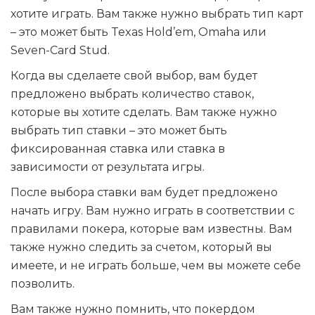
хотите играть. Вам также нужно выбрать тип карт
– это может быть Texas Hold’em, Omaha или
Seven-Card Stud.
Когда вы сделаете свой выбор, вам будет
предложено выбрать количество ставок,
которые вы хотите сделать. Вам также нужно
выбрать тип ставки – это может быть
фиксированная ставка или ставка в
зависимости от результата игры.
После выбора ставки вам будет предложено
начать игру. Вам нужно играть в соответствии с
правилами покера, которые вам известны. Вам
также нужно следить за счетом, который вы
имеете, и не играть больше, чем вы можете себе
позволить.
Вам также нужно помнить, что покердом