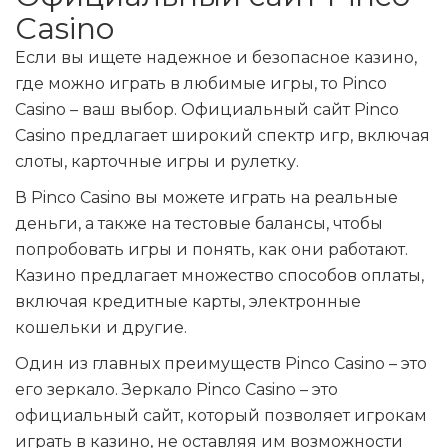
Casino
Если вы ищете надежное и безопасное казино,
где можно играть в любимые игры, то Pinco
Casino – ваш выбор. Официальный сайт Pinco
Casino предлагает широкий спектр игр, включая
слоты, карточные игры и рулетку.
В Pinco Casino вы можете играть на реальные
деньги, а также на тестовые балансы, чтобы
попробовать игры и понять, как они работают.
Казино предлагает множество способов оплаты,
включая кредитные карты, электронные
кошельки и другие.
Один из главных преимуществ Pinco Casino – это
его зеркало. Зеркало Pinco Casino – это
официальный сайт, который позволяет игрокам
играть в казино, не оставляя им возможности