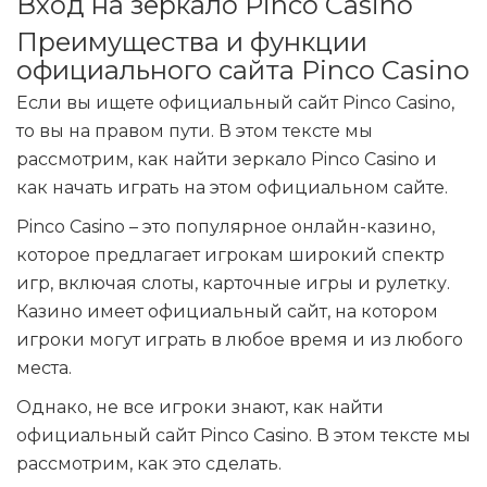
Вход на зеркало Pinco Casino
Преимущества и функции
официального сайта Pinco Casino
Если вы ищете официальный сайт Pinco Casino,
то вы на правом пути. В этом тексте мы
рассмотрим, как найти зеркало Pinco Casino и
как начать играть на этом официальном сайте.
Pinco Casino – это популярное онлайн-казино,
которое предлагает игрокам широкий спектр
игр, включая слоты, карточные игры и рулетку.
Казино имеет официальный сайт, на котором
игроки могут играть в любое время и из любого
места.
Однако, не все игроки знают, как найти
официальный сайт Pinco Casino. В этом тексте мы
рассмотрим, как это сделать.