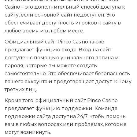
Casino – это дополнительный способ доступа к
сайту, если основной сайт недоступен. Это
обеспечивает доступность игроков к сайту в
любое время и в любом месте.
Официальный сайт Pinco Casino также
предлагает функцию входа. Вход на сайт
доступен с помощью уникального логина и
пароля, которые вы можете создать
самостоятельно. Это обеспечивает безопасность
вашего аккаунта и предотвращает доступ к нему
третьих лиц.
Кроме того, официальный сайт Pinco Casino
предлагает функцию поддержки. Команда
поддержки сайта доступна 24/7, чтобы помочь
вам в любых вопросах или проблемах, которые
могут возникнуть.