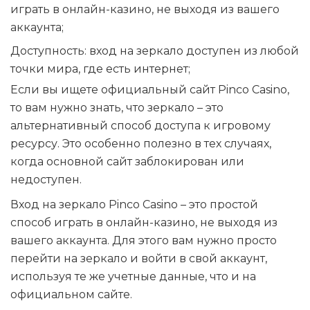
играть в онлайн-казино, не выходя из вашего
аккаунта;
Доступность: вход на зеркало доступен из любой
точки мира, где есть интернет;
Если вы ищете официальный сайт Pinco Casino,
то вам нужно знать, что зеркало – это
альтернативный способ доступа к игровому
ресурсу. Это особенно полезно в тех случаях,
когда основной сайт заблокирован или
недоступен.
Вход на зеркало Pinco Casino – это простой
способ играть в онлайн-казино, не выходя из
вашего аккаунта. Для этого вам нужно просто
перейти на зеркало и войти в свой аккаунт,
используя те же учетные данные, что и на
официальном сайте.