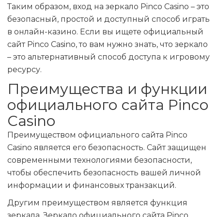
Таким образом, вход на зеркало Pinco Casino – это
безопасный, простой и доступный способ играть
в онлайн-казино. Если вы ищете официальный
сайт Pinco Casino, то вам нужно знать, что зеркало
– это альтернативный способ доступа к игровому
ресурсу.
Преимущества и функции
официального сайта Pinco
Casino
Преимуществом официального сайта Pinco
Casino является его безопасность. Сайт защищен
современными технологиями безопасности,
чтобы обеспечить безопасность вашей личной
информации и финансовых транзакций.
Другим преимуществом является функция
зеркала. Зеркало официального сайта Pinco