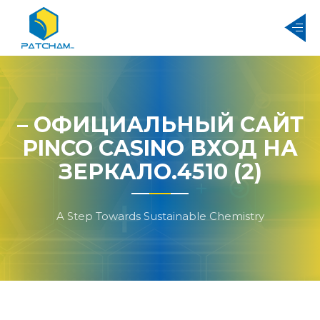
– ОФИЦИАЛЬНЫЙ САЙТ
PINCO CASINO ВХОД НА
ЗЕРКАЛО.4510 (2)
A Step Towards Sustainable Chemistry