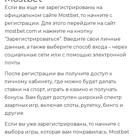
Если вы еще не зарегистрированы на
официальном сайте Mostbet, то начните с
регистрации. Для этого перейдите на сайт
mostbet.com и нажмите на кнопку
“Зарегистрироваться”. Введите свои личные
данные, а также выберите способ входа – через
социальные сети или с помощью электронной
почты.
После регистрации вы получите доступ к
личному кабинету, где можно будет делать
ставки на спорт, играть в казино и получать
бонусы. Вам будет доступен широкий спектр
азартных игр, включая слоты, рулетку, бинго и
другие.
Если вы уже зарегистрированы, то начните с
выбора игры, которая вам понравилась. Mostbet