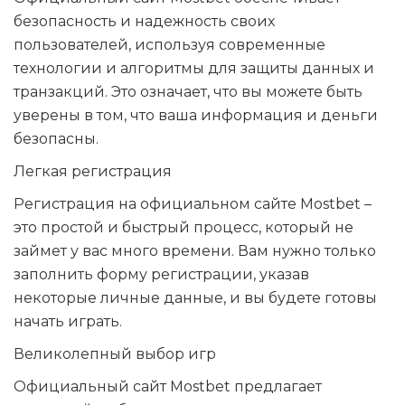
безопасность и надежность своих
пользователей, используя современные
технологии и алгоритмы для защиты данных и
транзакций. Это означает, что вы можете быть
уверены в том, что ваша информация и деньги
безопасны.
Легкая регистрация
Регистрация на официальном сайте Mostbet –
это простой и быстрый процесс, который не
займет у вас много времени. Вам нужно только
заполнить форму регистрации, указав
некоторые личные данные, и вы будете готовы
начать играть.
Великолепный выбор игр
Официальный сайт Mostbet предлагает