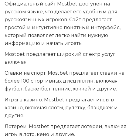
Официальный сайт Mostbet доступен на
русском языке, что делает его удобным для
русскоязычных игроков. Сайт предлагает
простой и интуитивно понятный интерфейс,
который позволяет легко найти нужную
информацию и начать играть.
Mostbet предлагает широкий спектр услуг,
включая:
Ставки на спорт: Mostbet предлагает ставки на
более 100 спортивных дисциплин, включая
футбол, баскетбол, теннис, хоккей и другие.
Игры в казино: Mostbet предлагает игры в
казино, включая слоты, рулетку, блэкджек и
другие.
Лотереи: Mostbet предлагает лотереи, включая
игры в лото, кено и другие.