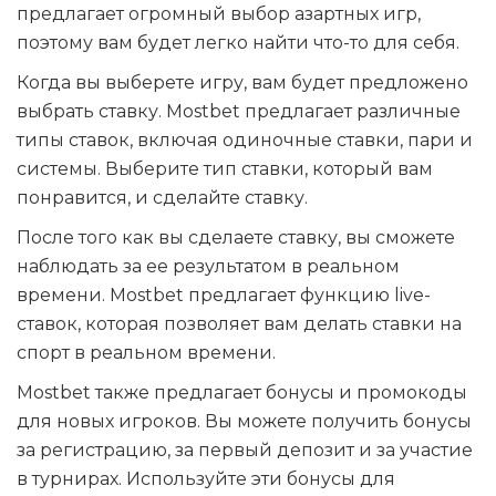
предлагает огромный выбор азартных игр,
поэтому вам будет легко найти что-то для себя.
Когда вы выберете игру, вам будет предложено
выбрать ставку. Mostbet предлагает различные
типы ставок, включая одиночные ставки, пари и
системы. Выберите тип ставки, который вам
понравится, и сделайте ставку.
После того как вы сделаете ставку, вы сможете
наблюдать за ее результатом в реальном
времени. Mostbet предлагает функцию live-
ставок, которая позволяет вам делать ставки на
спорт в реальном времени.
Mostbet также предлагает бонусы и промокоды
для новых игроков. Вы можете получить бонусы
за регистрацию, за первый депозит и за участие
в турнирах. Используйте эти бонусы для