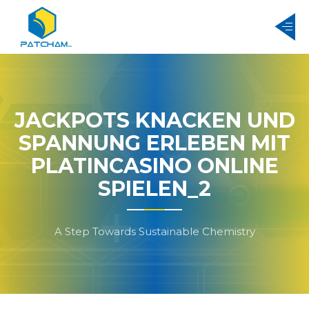
JACKPOTS KNACKEN UND
SPANNUNG ERLEBEN MIT
PLATINCASINO ONLINE
SPIELEN_2
A Step Towards Sustainable Chemistry