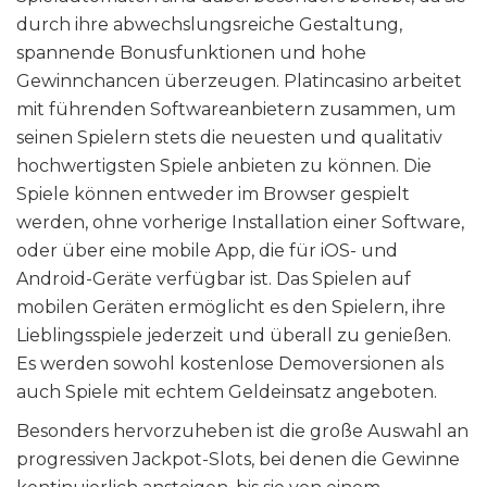
durch ihre abwechslungsreiche Gestaltung,
spannende Bonusfunktionen und hohe
Gewinnchancen überzeugen. Platincasino arbeitet
mit führenden Softwareanbietern zusammen, um
seinen Spielern stets die neuesten und qualitativ
hochwertigsten Spiele anbieten zu können. Die
Spiele können entweder im Browser gespielt
werden, ohne vorherige Installation einer Software,
oder über eine mobile App, die für iOS- und
Android-Geräte verfügbar ist. Das Spielen auf
mobilen Geräten ermöglicht es den Spielern, ihre
Lieblingsspiele jederzeit und überall zu genießen.
Es werden sowohl kostenlose Demoversionen als
auch Spiele mit echtem Geldeinsatz angeboten.
Besonders hervorzuheben ist die große Auswahl an
progressiven Jackpot-Slots, bei denen die Gewinne