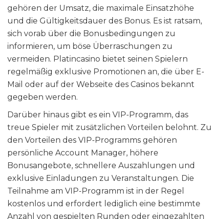
gehören der Umsatz, die maximale Einsatzhöhe
und die Gültigkeitsdauer des Bonus. Es ist ratsam,
sich vorab über die Bonusbedingungen zu
informieren, um böse Überraschungen zu
vermeiden. Platincasino bietet seinen Spielern
regelmäßig exklusive Promotionen an, die über E-
Mail oder auf der Webseite des Casinos bekannt
gegeben werden.
Darüber hinaus gibt es ein VIP-Programm, das
treue Spieler mit zusätzlichen Vorteilen belohnt. Zu
den Vorteilen des VIP-Programms gehören
persönliche Account Manager, höhere
Bonusangebote, schnellere Auszahlungen und
exklusive Einladungen zu Veranstaltungen. Die
Teilnahme am VIP-Programm ist in der Regel
kostenlos und erfordert lediglich eine bestimmte
Anzahl von gespielten Runden oder eingezahlten