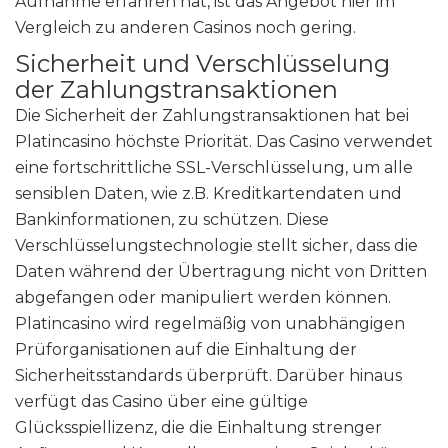
Aufnahme erfahren hat, ist das Angebot hier im
Vergleich zu anderen Casinos noch gering.
Sicherheit und Verschlüsselung
der Zahlungstransaktionen
Die Sicherheit der Zahlungstransaktionen hat bei
Platincasino höchste Priorität. Das Casino verwendet
eine fortschrittliche SSL-Verschlüsselung, um alle
sensiblen Daten, wie z.B. Kreditkartendaten und
Bankinformationen, zu schützen. Diese
Verschlüsselungstechnologie stellt sicher, dass die
Daten während der Übertragung nicht von Dritten
abgefangen oder manipuliert werden können.
Platincasino wird regelmäßig von unabhängigen
Prüforganisationen auf die Einhaltung der
Sicherheitsstandards überprüft. Darüber hinaus
verfügt das Casino über eine gültige
Glücksspiellizenz, die die Einhaltung strenger