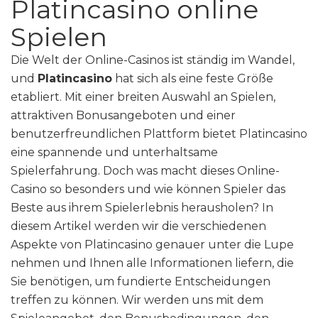
Platincasino online
Spielen
Die Welt der Online-Casinos ist ständig im Wandel,
und
Platincasino
hat sich als eine feste Größe
etabliert. Mit einer breiten Auswahl an Spielen,
attraktiven Bonusangeboten und einer
benutzerfreundlichen Plattform bietet Platincasino
eine spannende und unterhaltsame
Spielerfahrung. Doch was macht dieses Online-
Casino so besonders und wie können Spieler das
Beste aus ihrem Spielerlebnis herausholen? In
diesem Artikel werden wir die verschiedenen
Aspekte von Platincasino genauer unter die Lupe
nehmen und Ihnen alle Informationen liefern, die
Sie benötigen, um fundierte Entscheidungen
treffen zu können. Wir werden uns mit dem