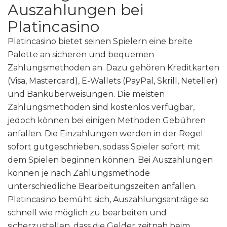
Auszahlungen bei
Platincasino
Platincasino bietet seinen Spielern eine breite
Palette an sicheren und bequemen
Zahlungsmethoden an. Dazu gehören Kreditkarten
(Visa, Mastercard), E-Wallets (PayPal, Skrill, Neteller)
und Banküberweisungen. Die meisten
Zahlungsmethoden sind kostenlos verfügbar,
jedoch können bei einigen Methoden Gebühren
anfallen. Die Einzahlungen werden in der Regel
sofort gutgeschrieben, sodass Spieler sofort mit
dem Spielen beginnen können. Bei Auszahlungen
können je nach Zahlungsmethode
unterschiedliche Bearbeitungszeiten anfallen.
Platincasino bemüht sich, Auszahlungsanträge so
schnell wie möglich zu bearbeiten und
sicherzustellen, dass die Gelder zeitnah beim