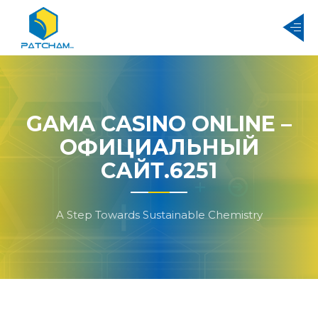
GAMA CASINO ONLINE –
ОФИЦИАЛЬНЫЙ
САЙТ.6251
A Step Towards Sustainable Chemistry