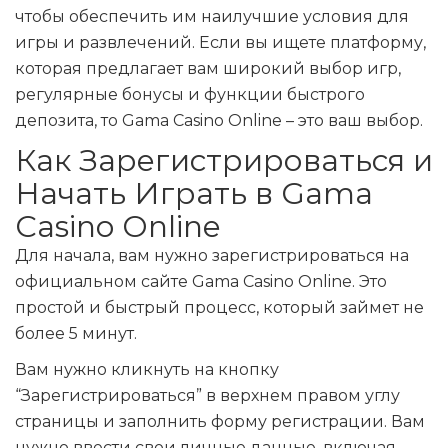
чтобы обеспечить им наилучшие условия для
игры и развлечений. Если вы ищете платформу,
которая предлагает вам широкий выбор игр,
регулярные бонусы и функции быстрого
депозита, то Gama Casino Online – это ваш выбор.
Как Зарегистрироваться и
Начать Играть в Gama
Casino Online
Для начала, вам нужно зарегистрироваться на
официальном сайте Gama Casino Online. Это
простой и быстрый процесс, который займет не
более 5 минут.
Вам нужно кликнуть на кнопку
“Зарегистрироваться” в верхнем правом углу
страницы и заполнить форму регистрации. Вам
нужно ввести свои личные данные, включая