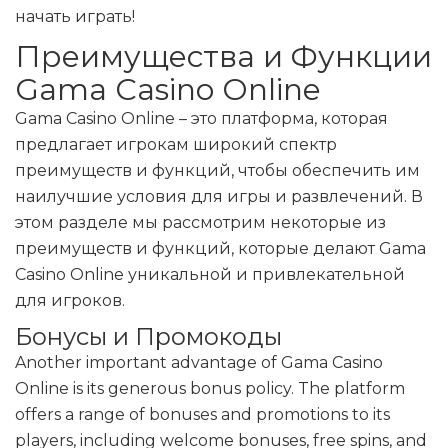
начать играть!
Преимущества и Функции
Gama Casino Online
Gama Casino Online – это платформа, которая
предлагает игрокам широкий спектр
преимуществ и функций, чтобы обеспечить им
наилучшие условия для игры и развлечений. В
этом разделе мы рассмотрим некоторые из
преимуществ и функций, которые делают Gama
Casino Online уникальной и привлекательной
для игроков.
Бонусы и Промокоды
Another important advantage of Gama Casino
Online is its generous bonus policy. The platform
offers a range of bonuses and promotions to its
players, including welcome bonuses, free spins, and