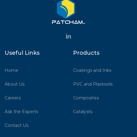
Useful Links
Products
Home
Coatings and Inks
About Us
PVC and Plastisols
Careers
Composites
Ask the Experts
Catalysts
Contact Us