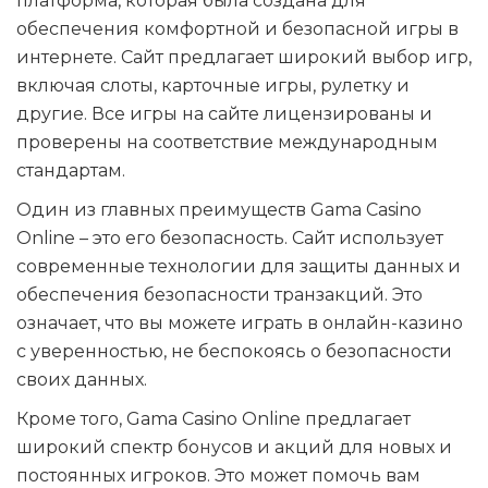
платформа, которая была создана для
обеспечения комфортной и безопасной игры в
интернете. Сайт предлагает широкий выбор игр,
включая слоты, карточные игры, рулетку и
другие. Все игры на сайте лицензированы и
проверены на соответствие международным
стандартам.
Один из главных преимуществ Gama Casino
Online – это его безопасность. Сайт использует
современные технологии для защиты данных и
обеспечения безопасности транзакций. Это
означает, что вы можете играть в онлайн-казино
с уверенностью, не беспокоясь о безопасности
своих данных.
Кроме того, Gama Casino Online предлагает
широкий спектр бонусов и акций для новых и
постоянных игроков. Это может помочь вам