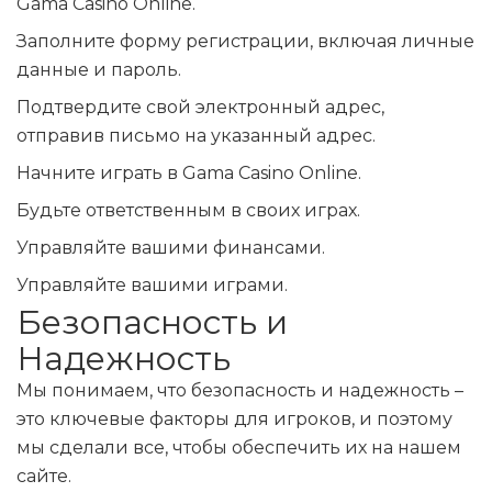
Gama Casino Online.
Заполните форму регистрации, включая личные
данные и пароль.
Подтвердите свой электронный адрес,
отправив письмо на указанный адрес.
Начните играть в Gama Casino Online.
Будьте ответственным в своих играх.
Управляйте вашими финансами.
Управляйте вашими играми.
Безопасность и
Надежность
Мы понимаем, что безопасность и надежность –
это ключевые факторы для игроков, и поэтому
мы сделали все, чтобы обеспечить их на нашем
сайте.