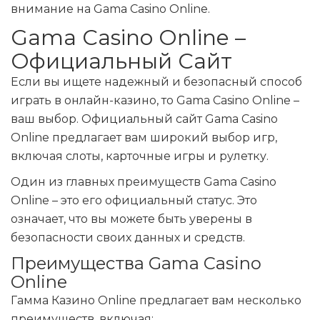
внимание на Gama Casino Online.
Gama Casino Online –
Официальный Сайт
Если вы ищете надежный и безопасный способ
играть в онлайн-казино, то Gama Casino Online –
ваш выбор. Официальный сайт Gama Casino
Online предлагает вам широкий выбор игр,
включая слоты, карточные игры и рулетку.
Один из главных преимуществ Gama Casino
Online – это его официальный статус. Это
означает, что вы можете быть уверены в
безопасности своих данных и средств.
Преимущества Gama Casino
Online
Гамма Казино Online предлагает вам несколько
преимуществ, включая: