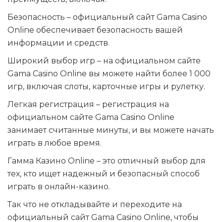
Безопасность – официальный сайт Gama Casino
Online обеспечивает безопасность вашей
информации и средств.
Широкий выбор игр – на официальном сайте
Gama Casino Online вы можете найти более 1 000
игр, включая слоты, карточные игры и рулетку.
Легкая регистрация – регистрация на
официальном сайте Gama Casino Online
занимает считанные минуты, и вы можете начать
играть в любое время.
Гамма Казино Online – это отличный выбор для
тех, кто ищет надежный и безопасный способ
играть в онлайн-казино.
Так что не откладывайте и переходите на
официальный сайт Gama Casino Online, чтобы